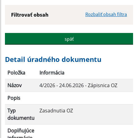
Filtrovať obsah
Rozbaliť obsah filtra
Názov:
späť
Popis:
Detail úradného dokumentu
Dátum zverejnenia od:
Položka
Informácia
Názov
4/2026 - 24.06.2026 - Zápisnica OZ
Dátum zverejnenia do:
Popis
Typ
Zasadnutia OZ
Filtrovať
Reset
dokumentu
Doplňujúce