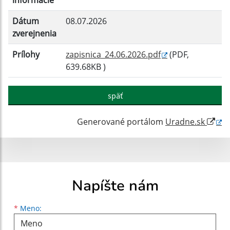
informácie
Dátum
08.07.2026
zverejnenia
Prílohy
zapisnica_24.06.2026.pdf
(PDF,
639.68KB )
späť
Generované portálom
Uradne.sk
Napíšte nám
Meno
Priezvisko
E-mailová adresa
*
Meno: