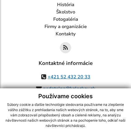
História
Školstvo
Fotogaléria
Firmy a organizácie
Kontakty
Kontaktné informácie
+421 52 432 20 33
podatelna@kolackov.sk
Používame cookies
Súbory cookie a ďalšie technológie sledovania používame na zlepšenie
vášho zážitku z prehliadania našich webových stránok, na to, aby sme
využite možnosť získavania aktuálnych informácií s využitím RSS
,
vám zobrazovali prispôsobený obsah a cielené reklamy, na analýzu
CMS systém (redakčný) systém ECHELON 2,
Mapa stránok
,
web portál
,
návštevnosti našich webových stránok a na pochopenie toho, odkiaľ naši
návštevníci prichádzajú.
webhosting
,
webex.digital, s.r.o.
,
domény
,
registrácia domény
,