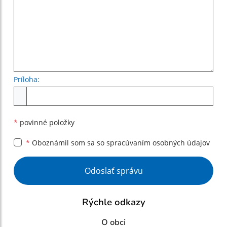
Príloha:
Príloha
*
povinné položky
*
Oboznámil som sa so
spracúvaním osobných údajov
Google reCaptcha Response
Odoslať správu
Rýchle odkazy
O obci