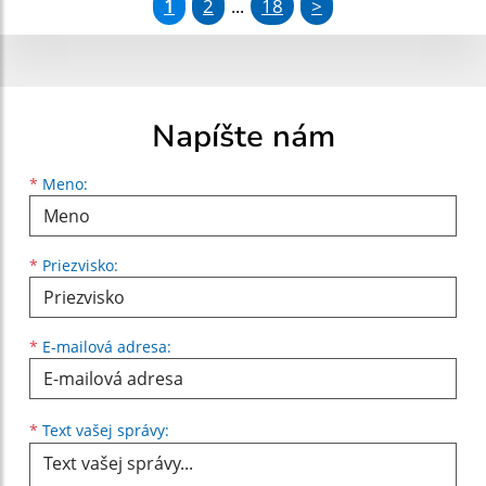
1
2
18
>
...
Napíšte nám
Meno
Priezvisko
E-mailová adresa
*
Meno:
*
Priezvisko:
*
E-mailová adresa:
Text vašej správy...
*
Text vašej správy: