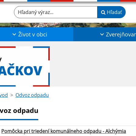
Hľadaný výraz...
Hľadať
Život v obci
Zverejňova
y
LAČKOV
vod
Odvoz odpadu
voz odpadu
Pomôcka pri triedení komunálneho odpadu - Alchýmia