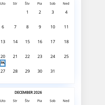
Uto
Str
Štv
Pia
Sob
Ned
 2026
1
2
3
4
 deň nie je nič naplánované
6
7
8
9
10
11
13
14
15
16
17
18
20
21
22
23
24
25
PA
27
28
29
30
31
DECEMBER 2026
Uto
Str
Štv
Pia
Sob
Ned