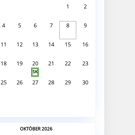
 2026
1
2
 deň nie je nič naplánované
4
5
6
7
8
9
11
12
13
14
15
16
18
19
20
21
22
23
SK
25
26
27
28
29
30
OKTÓBER 2026