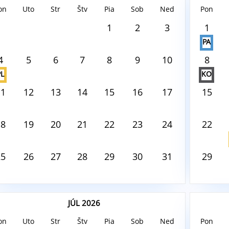
on
Uto
Str
Štv
Pia
Sob
Ned
Pon
ust8, 2026
August8,
1
2
3
1
PA
 tento deň nie je nič naplánované
V tento
4
5
6
7
8
9
10
8
PL
KO
11
12
13
14
15
16
17
15
18
19
20
21
22
23
24
22
25
26
27
28
29
30
31
29
JÚL 2026
on
Uto
Str
Štv
Pia
Sob
Ned
Pon