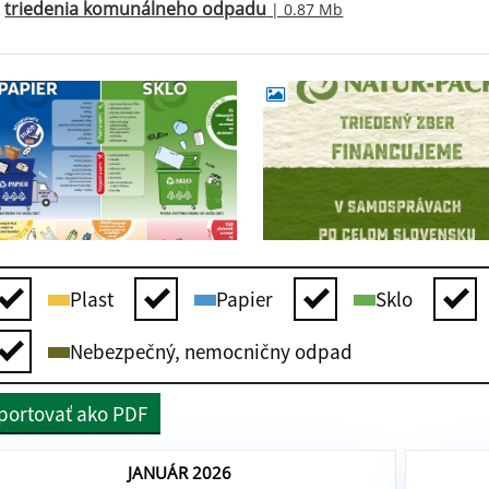
triedenia komunálneho odpadu
| 0.87 Mb
Plast
Papier
Sklo
Nebezpečný, nemocničny odpad
portovať ako PDF
JANUÁR 2026