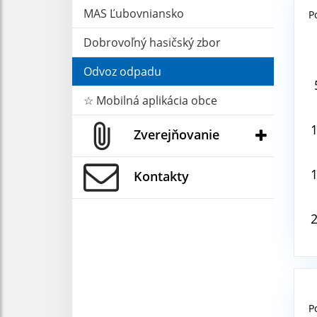
MAS Ľubovniansko
P
Aug
Dobrovoľný hasičský zbor
Odvoz odpadu
V
☆ Mobilná aplikácia obce
Zverejňovanie
Kontakty
P