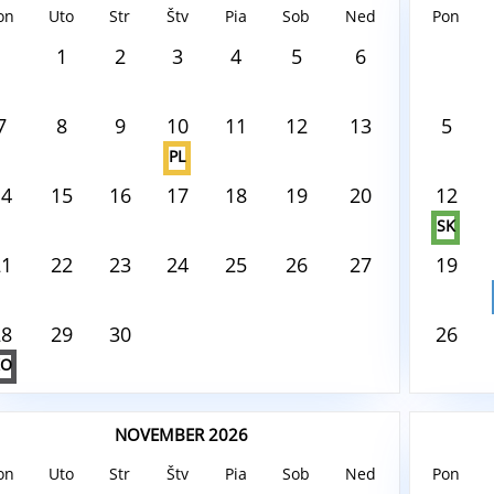
on
Uto
Str
Štv
Pia
Sob
Ned
Pon
ust8, 2026
August8,
1
2
3
4
5
6
 tento deň nie je nič naplánované
V tento
7
8
9
10
11
12
13
5
PL
14
15
16
17
18
19
20
12
SK
21
22
23
24
25
26
27
19
28
29
30
26
KO
NOVEMBER 2026
on
Uto
Str
Štv
Pia
Sob
Ned
Pon