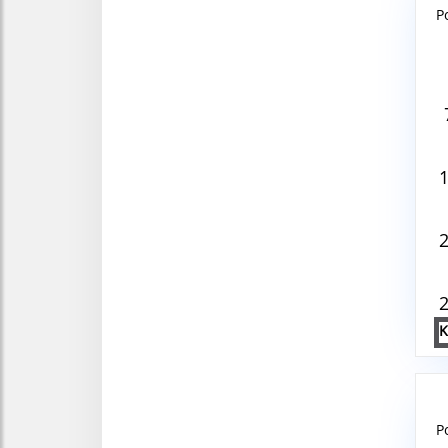
P
Aug
V
P