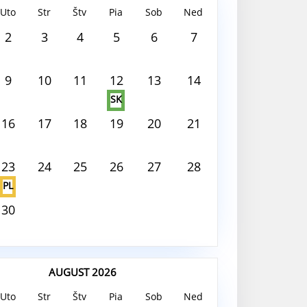
Uto
Str
Štv
Pia
Sob
Ned
 2026
2
3
4
5
6
7
 deň nie je nič naplánované
9
10
11
12
13
14
SK
16
17
18
19
20
21
23
24
25
26
27
28
PL
30
AUGUST 2026
Uto
Str
Štv
Pia
Sob
Ned