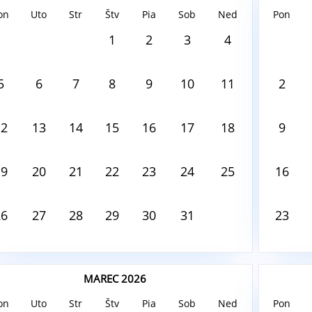
on
Uto
Str
Štv
Pia
Sob
Ned
Pon
ust8, 2026
August8,
1
2
3
4
 tento deň nie je nič naplánované
V tento
5
6
7
8
9
10
11
2
12
13
14
15
16
17
18
9
19
20
21
22
23
24
25
16
26
27
28
29
30
31
23
MAREC 2026
on
Uto
Str
Štv
Pia
Sob
Ned
Pon