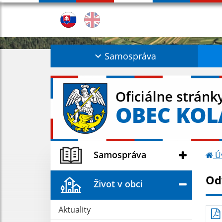
Samospráva
Oficiálne stránk
OBEC KO
Samospráva
Ú
Od
Život v obci
Aktuality