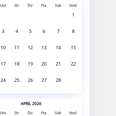
Uto
Str
Štv
Pia
Sob
Ned
 2026
1
 deň nie je nič naplánované
3
4
5
6
7
8
10
11
12
13
14
15
17
18
19
20
21
22
24
25
26
27
28
APRÍL 2026
Uto
Str
Štv
Pia
Sob
Ned