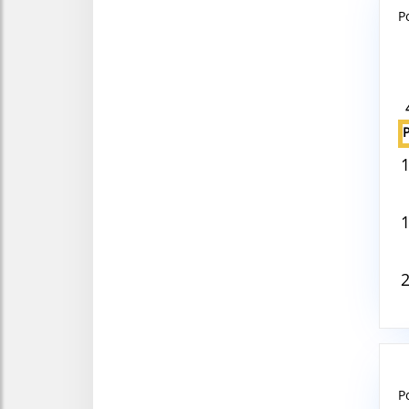
P
Aug
V
P