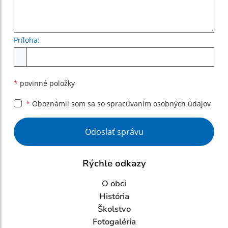
Príloha:
Príloha
*
povinné položky
*
Oboznámil som sa so
spracúvaním osobných údajov
Google reCaptcha Response
Odoslať správu
Rýchle odkazy
O obci
História
Školstvo
Fotogaléria