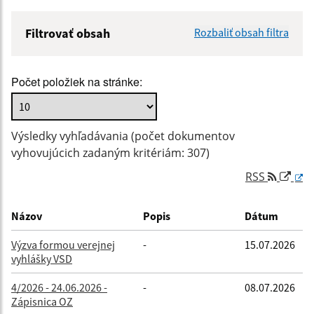
Filtrovať obsah
Rozbaliť obsah filtra
Názov:
Počet položiek na stránke:
Popis:
Výsledky vyhľadávania (počet dokumentov
Dátum zverejnenia od:
vyhovujúcich zadaným kritériám: 307)
RSS
Dátum zverejnenia do:
Názov
Popis
Dátum
Výzva formou verejnej
-
15.07.2026
vyhlášky VSD
Filtrovať
Reset
4/2026 - 24.06.2026 -
-
08.07.2026
Zápisnica OZ