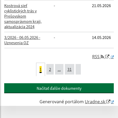
Kostrová sieť
-
21.05.2026
cyklistických trás v
Prešovskom
samosprávnom kraji,
aktualizácia 2024
3/2026 - 06.05.2026 -
-
14.05.2026
Uznesenia OZ
RSS
1
2
...
31
Načítať ďalšie dokumenty
Generované portálom
Uradne.sk