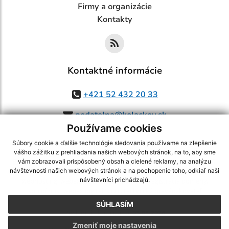
Firmy a organizácie
Kontakty
Kontaktné informácie
+421 52 432 20 33
podatelna@kolackov.sk
Používame cookies
Súbory cookie a ďalšie technológie sledovania používame na zlepšenie
vášho zážitku z prehliadania našich webových stránok, na to, aby sme
využite možnosť získavania aktuálnych informácií s využitím RSS
,
vám zobrazovali prispôsobený obsah a cielené reklamy, na analýzu
CMS systém (redakčný) systém ECHELON 2,
Mapa stránok
,
web portál
,
návštevnosti našich webových stránok a na pochopenie toho, odkiaľ naši
návštevníci prichádzajú.
webhosting
,
webex.digital, s.r.o.
,
domény
,
registrácia domény
,
spoločnosť webex.digital, s.r.o.
,
technický prevádzkovateľ
SÚHLASÍM
Posledná aktualizácia:
05.08.2026
Zmeniť moje nastavenia