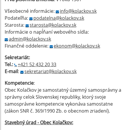
Všeobecné informácie:
info@kolackov.sk
Podateľňa:
podatelna@kolackov.sk
Starosta:
starosta@kolackov.sk
Informácie o napĺňaní webového sídla:
admin@kolackov.sk
Finančné oddelenie:
ekonom@kolackov.sk
Sekretariát:
Tel.:
+421 52 432 20 33
E-mail
:
sekretariat@kolackov.sk
Kompetencie
:
Obec Kolačkov je samostatný územný samosprávny a
správny celok Slovenskej republiky, ktorý svoje
samosprávne kompetencie vykonáva samostatne
(zákon SNR č. 369/1990 Zb. o obecnom zriadení).
Stavebný úrad - Obec Kolačkov: