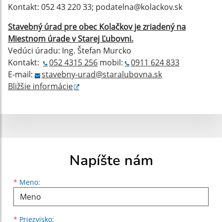
Kontakt: 052 43 220 33; podatelna@kolackov.sk
Stavebný úrad pre obec Kolačkov je zriadený na
Miestnom úrade v Starej Ľubovni.
Vedúci úradu: Ing. Štefan Murcko
Kontakt:
052 4315 256
mobil:
0911 624 833
E-mail:
stavebny-urad@staralubovna.sk
Bližšie informácie
Napíšte nám
Meno
Priezvisko
E-mailová adresa
*
Meno:
*
Priezvisko: