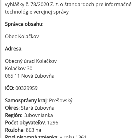
vyhlášky č. 78/2020 Z. z. o štandardoch pre informačné
technológie verejnej správy.
Správca obsahu
:
Obec Kolačkov
Adresa
:
Obecný úrad Kolačkov
Kolačkov 30
065 11 Nová Ľubovňa
IČO
: 00329959
Samosprávny kraj
: Prešovský
Okres
: Stará Ľubovňa
Región
: Ľubovnianka
Počet obyvateľov
: 1296
Rozloha
: 863 ha
Prvá písomná zmienka
: v roku 1361