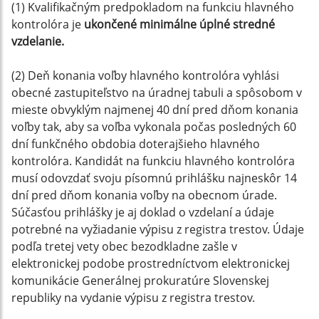
(1) Kvalifikačným predpokladom na funkciu hlavného
kontrolóra je
ukončené minimálne úplné stredné
vzdelanie.
(2) Deň konania voľby hlavného kontrolóra vyhlási
obecné zastupiteľstvo na úradnej tabuli a spôsobom v
mieste obvyklým najmenej 40 dní pred dňom konania
voľby tak, aby sa voľba vykonala počas posledných 60
dní funkčného obdobia doterajšieho hlavného
kontrolóra. Kandidát na funkciu hlavného kontrolóra
musí odovzdať svoju písomnú prihlášku najneskôr 14
dní pred dňom konania voľby na obecnom úrade.
Súčasťou prihlášky je aj doklad o vzdelaní a údaje
potrebné na vyžiadanie výpisu z registra trestov. Údaje
podľa tretej vety obec bezodkladne zašle v
elektronickej podobe prostredníctvom elektronickej
komunikácie Generálnej prokuratúre Slovenskej
republiky na vydanie výpisu z registra trestov.