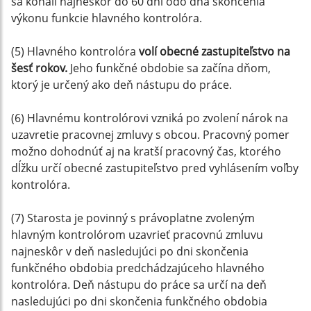
sa konali najneskôr do 60 dní odo dňa skončenia
výkonu funkcie hlavného kontrolóra.
(5) Hlavného kontrolóra
volí obecné zastupiteľstvo na
šesť rokov.
Jeho funkčné obdobie sa začína dňom,
ktorý je určený ako deň nástupu do práce.
(6) Hlavnému kontrolórovi vzniká po zvolení nárok na
uzavretie pracovnej zmluvy s obcou. Pracovný pomer
možno dohodnúť aj na kratší pracovný čas, ktorého
dĺžku určí obecné zastupiteľstvo pred vyhlásením voľby
kontrolóra.
(7) Starosta je povinný s právoplatne zvoleným
hlavným kontrolórom uzavrieť pracovnú zmluvu
najneskôr v deň nasledujúci po dni skončenia
funkčného obdobia predchádzajúceho hlavného
kontrolóra. Deň nástupu do práce sa určí na deň
nasledujúci po dni skončenia funkčného obdobia