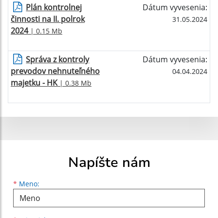
Plán kontrolnej
Dátum vyvesenia:
činnosti na II. polrok
31.05.2024
2024
| 0.15 Mb
Správa z kontroly
Dátum vyvesenia:
prevodov nehnuteľného
04.04.2024
majetku - HK
| 0.38 Mb
Napíšte nám
Meno
Priezvisko
E-mailová adresa
*
Meno: