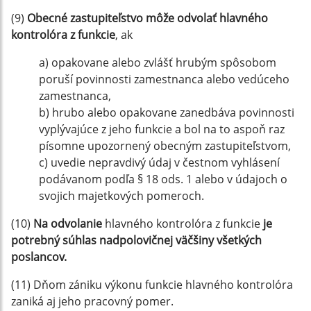
(9)
Obecné zastupiteľstvo môže odvolať hlavného
kontrolóra z funkcie
, ak
a) opakovane alebo zvlášť hrubým spôsobom
poruší povinnosti zamestnanca alebo vedúceho
zamestnanca,
b) hrubo alebo opakovane zanedbáva povinnosti
vyplývajúce z jeho funkcie a bol na to aspoň raz
písomne upozornený obecným zastupiteľstvom,
c) uvedie nepravdivý údaj v čestnom vyhlásení
podávanom podľa § 18 ods. 1 alebo v údajoch o
svojich majetkových pomeroch.
(10)
Na odvolanie
hlavného kontrolóra z funkcie
je
potrebný súhlas nadpolovičnej väčšiny všetkých
poslancov.
(11) Dňom zániku výkonu funkcie hlavného kontrolóra
zaniká aj jeho pracovný pomer.