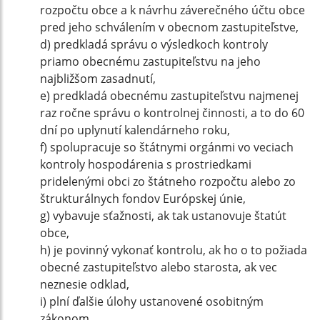
rozpočtu obce a k návrhu záverečného účtu obce
pred jeho schválením v obecnom zastupiteľstve,
d) predkladá správu o výsledkoch kontroly
priamo obecnému zastupiteľstvu na jeho
najbližšom zasadnutí,
e) predkladá obecnému zastupiteľstvu najmenej
raz ročne správu o kontrolnej činnosti, a to do 60
dní po uplynutí kalendárneho roku,
f) spolupracuje so štátnymi orgánmi vo veciach
kontroly hospodárenia s prostriedkami
pridelenými obci zo štátneho rozpočtu alebo zo
štrukturálnych fondov Európskej únie,
g) vybavuje sťažnosti, ak tak ustanovuje štatút
obce,
h) je povinný vykonať kontrolu, ak ho o to požiada
obecné zastupiteľstvo alebo starosta, ak vec
neznesie odklad,
i) plní ďalšie úlohy ustanovené osobitným
zákonom.