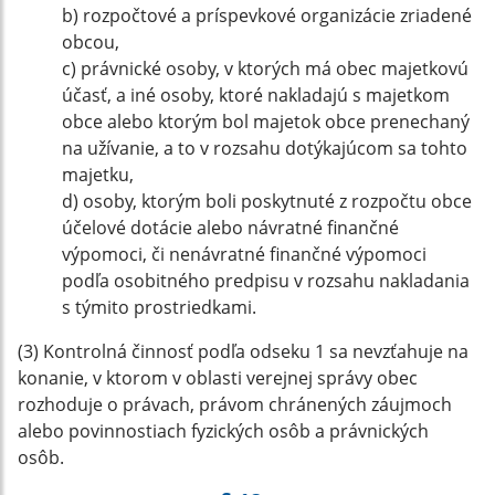
b) rozpočtové a príspevkové organizácie zriadené
obcou,
c) právnické osoby, v ktorých má obec majetkovú
účasť, a iné osoby, ktoré nakladajú s majetkom
obce alebo ktorým bol majetok obce prenechaný
na užívanie, a to v rozsahu dotýkajúcom sa tohto
majetku,
d) osoby, ktorým boli poskytnuté z rozpočtu obce
účelové dotácie alebo návratné finančné
výpomoci, či nenávratné finančné výpomoci
podľa osobitného predpisu v rozsahu nakladania
s týmito prostriedkami.
(3) Kontrolná činnosť podľa odseku 1 sa nevzťahuje na
konanie, v ktorom v oblasti verejnej správy obec
rozhoduje o právach, právom chránených záujmoch
alebo povinnostiach fyzických osôb a právnických
osôb.