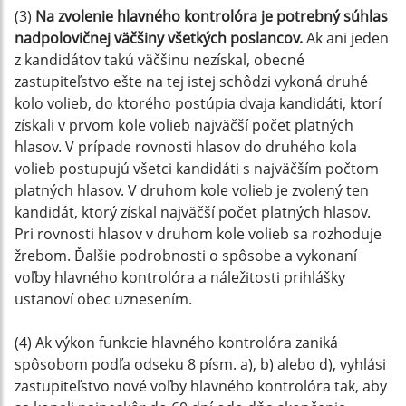
(3)
Na zvolenie hlavného kontrolóra je potrebný súhlas
nadpolovičnej väčšiny všetkých poslancov.
Ak ani jeden
z kandidátov takú väčšinu nezískal, obecné
zastupiteľstvo ešte na tej istej schôdzi vykoná druhé
kolo volieb, do ktorého postúpia dvaja kandidáti, ktorí
získali v prvom kole volieb najväčší počet platných
hlasov. V prípade rovnosti hlasov do druhého kola
volieb postupujú všetci kandidáti s najväčším počtom
platných hlasov. V druhom kole volieb je zvolený ten
kandidát, ktorý získal najväčší počet platných hlasov.
Pri rovnosti hlasov v druhom kole volieb sa rozhoduje
žrebom. Ďalšie podrobnosti o spôsobe a vykonaní
voľby hlavného kontrolóra a náležitosti prihlášky
ustanoví obec uznesením.
(4) Ak výkon funkcie hlavného kontrolóra zaniká
spôsobom podľa odseku 8 písm. a), b) alebo d), vyhlási
zastupiteľstvo nové voľby hlavného kontrolóra tak, aby