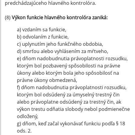
predchádzajúceho hlavného kontrolóra.
(8)
Výkon funkcie hlavného kontrolóra zaniká:
a) vzdaním sa funkcie,
b) odvolaním z funkcie,
c) uplynutím jeho funkčného obdobia,
d) smrťou alebo vyhlásením za mŕtveho,
e) dňom nadobudnutia právoplatnosti rozsudku,
ktorým bol pozbavený spôsobilosti na právne
úkony alebo ktorým bola jeho spôsobilosť na
právne úkony obmedzená,
f) dňom nadobudnutia právoplatnosti rozsudku,
ktorým bol odsúdený za úmyselný trestný čin
alebo právoplatne odsúdený za trestný čin, ak
výkon trestu odňatia slobody nebol podmienečne
odložený,
g) dňom, keď začal vykonávať funkciu podľa § 18
ods. 2.