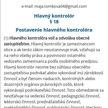
e-mail:
maja.tomkova04@gmail.com
Hlavný kontrolór
§ 18
Postavenie hlavného kontrolóra
(1)
Hlavného kontrolóra volí a odvoláva obecné
zastupiteľstvo
. Hlavný kontrolór je zamestnancom
obce a ak tento zákon neustanovuje inak, vzťahujú sa
na neho všetky práva a povinnosti ostatného
vedúceho zamestnanca podľa osobitného predpisu.
Hlavný kontrolór nesmie bez súhlasu obecného
zastupiteľstva podnikať alebo vykonávať inú zárobkovú
činnosť a byť členom riadiacich, kontrolných alebo
dozorných orgánov právnických osôb, ktoré
vykonávajú podnikateľskú činnosť. Toto obmedzenie sa
nevzťahuje na vedeckú činnosť, pedagogickú činnosť,
lektorskú činnosť, prednášateľskú činnosť,
prekladateľskú činnosť, publicistickú činnosť, literárnu