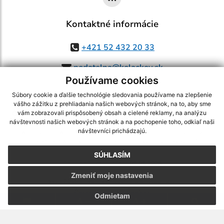
Kontaktné informácie
+421 52 432 20 33
podatelna@kolackov.sk
Používame cookies
Súbory cookie a ďalšie technológie sledovania používame na zlepšenie
vášho zážitku z prehliadania našich webových stránok, na to, aby sme
využite možnosť získavania aktuálnych informácií s využitím RSS
,
vám zobrazovali prispôsobený obsah a cielené reklamy, na analýzu
návštevnosti našich webových stránok a na pochopenie toho, odkiaľ naši
CMS systém (redakčný) systém ECHELON 2,
Mapa stránok
,
web portál
,
návštevníci prichádzajú.
webhosting
,
webex.digital, s.r.o.
,
domény
,
registrácia domény
,
spoločnosť webex.digital, s.r.o.
,
technický prevádzkovateľ
SÚHLASÍM
Posledná aktualizácia:
05.08.2026
Zmeniť moje nastavenia
Vytlačiť stránku
|
Vyhlásenie o prístupnosti
Autorské práva
|
Cookies
Odmietam
.
.
.
.
.
.
webdesign |