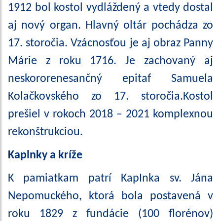
1912 bol kostol vydláždený a vtedy dostal
aj nový organ. Hlavný oltár pochádza zo
17. storočia. Vzácnosťou je aj obraz Panny
Márie z roku 1716. Je zachovaný aj
neskororenesančný epitaf Samuela
Kolačkovského zo 17. storočia.Kostol
prešiel v rokoch 2018 – 2021 komplexnou
rekonštrukciou.
Kaplnky a kríže
K pamiatkam patrí KapInka sv. Jána
Nepomuckého, ktorá bola postavená v
roku 1829 z fundácie (100 florénov)