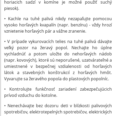
horiacich sadzí v komíne je možné použiť suchý
piesok).
• Kachle na tuhé palivá nikdy nezapaľujte pomocou
vysoko horľavých kvapalín (napr. benzínu) - vždy hrozí
vznietenie horľavých pár a vážne zranenie.
• V prípade vykurovacích telies na tuhé palivá dávajte
veľký pozor na žeravý popol. Nechajte ho úplne
vychladnúť a potom uložte do nehorľavých nádob
(napr. kovových), ktoré sú neporušené, uzatvárateľné a
umiestnené v bezpečnej vzdialenosti od horľavých
látok a stavebných konštrukcií z horľavých hmôt.
Vyvarujte sa žeravého popola do plastových popolníc.
• Kontrolujte funkčnosť zariadení zabezpečujúcich
prívod vzduchu do kotolne.
• Nenechávajte bez dozoru deti v blízkosti palivových
spotrebičov, elektrotepelných spotrebičov, elektrických