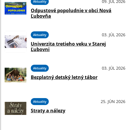
09. JÚL 2026
Aktuality
Odpustové popoludnie v obci Nová
Ľubovňa
03. JÚL 2026
Aktuality
Univerzita tretieho veku v Starej
Ľubovni
03. JÚL 2026
Aktuality
Bezplatný detský letný tábor
25. JÚN 2026
Aktuality
Straty a nálezy