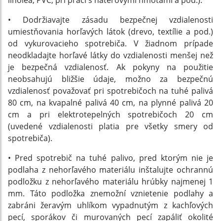
linolea, PVC, pri práci s náterovými hmotami a pod.).
• Dodržiavajte zásadu bezpečnej vzdialenosti
umiestňovania horľavých látok (drevo, textílie a pod.)
od vykurovacieho spotrebiča. V žiadnom prípade
neodkladajte horľavé látky do vzdialenosti menšej než
je bezpečná vzdialenosť. Ak pokyny na použitie
neobsahujú bližšie údaje, možno za bezpečnú
vzdialenosť považovať pri spotrebičoch na tuhé palivá
80 cm, na kvapalné palivá 40 cm, na plynné palivá 20
cm a pri elektrotepelných spotrebičoch 20 cm
(uvedené vzdialenosti platia pre všetky smery od
spotrebiča).
• Pred spotrebič na tuhé palivo, pred ktorým nie je
podlaha z nehorľavého materiálu inštalujte ochrannú
podložku z nehorľavého materiálu hrúbky najmenej 1
mm. Táto podložka znemožní vznietenie podlahy a
zabráni žeravým uhlíkom vypadnutým z kachľových
pecí, sporákov či murovaných pecí zapáliť okolité