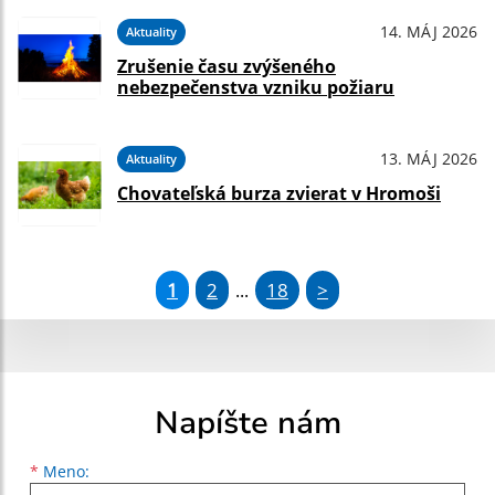
14. MÁJ 2026
Aktuality
Zrušenie času zvýšeného
nebezpečenstva vzniku požiaru
13. MÁJ 2026
Aktuality
Chovateľská burza zvierat v Hromoši
1
2
18
>
...
Napíšte nám
Meno
Priezvisko
E-mailová adresa
*
Meno: