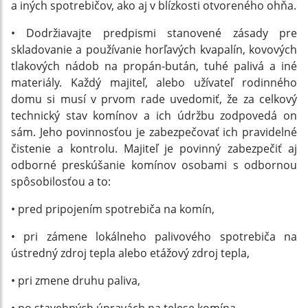
a iných spotrebičov, ako aj v blízkosti otvoreného ohňa.
• Dodržiavajte predpismi stanovené zásady pre
skladovanie a používanie horľavých kvapalín, kovových
tlakových nádob na propán-bután, tuhé palivá a iné
materiály. Každý majiteľ, alebo užívateľ rodinného
domu si musí v prvom rade uvedomiť, že za celkový
technický stav komínov a ich údržbu zodpovedá on
sám. Jeho povinnosťou je zabezpečovať ich pravidelné
čistenie a kontrolu. Majiteľ je povinný zabezpečiť aj
odborné preskúšanie komínov osobami s odbornou
spôsobilosťou a to:
• pred pripojením spotrebiča na komín,
• pri zámene lokálneho palivového spotrebiča na
ústredný zdroj tepla alebo etážový zdroj tepla,
• pri zmene druhu paliva,