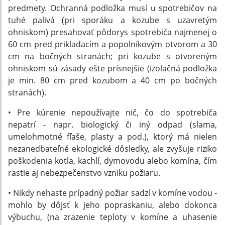
predmety. Ochranná podložka musí u spotrebičov na
tuhé palivá (pri sporáku a kozube s uzavretým
ohniskom) presahovať pôdorys spotrebiča najmenej o
60 cm pred prikladacím a popolníkovým otvorom a 30
cm na bočných stranách; pri kozube s otvoreným
ohniskom sú zásady ešte prísnejšie (izolačná podložka
je min. 80 cm pred kozubom a 40 cm po bočných
stranách).
• Pre kúrenie nepoužívajte nič, čo do spotrebiča
nepatrí - napr. biologický či iný odpad (slama,
umelohmotné fľaše, plasty a pod.), ktorý má nielen
nezanedbateľné ekologické dôsledky, ale zvyšuje riziko
poškodenia kotla, kachlí, dymovodu alebo komína, čím
rastie aj nebezpečenstvo vzniku požiaru.
• Nikdy nehaste prípadný požiar sadzí v komíne vodou -
mohlo by dôjsť k jeho popraskaniu, alebo dokonca
výbuchu, (na zrazenie teploty v komíne a uhasenie