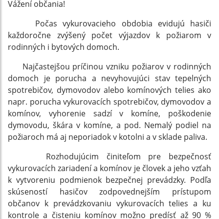
Vážení občania!
Počas vykurovacieho obdobia evidujú hasiči
každoročne zvýšený počet výjazdov k požiarom v
rodinných i bytových domoch.
Najčastejšou príčinou vzniku požiarov v rodinných
domoch je porucha a nevyhovujúci stav tepelných
spotrebičov, dymovodov alebo komínových telies ako
napr. porucha vykurovacích spotrebičov, dymovodov a
komínov, vyhorenie sadzí v komíne, poškodenie
dymovodu, škára v komíne, a pod. Nemalý podiel na
požiaroch má aj neporiadok v kotolni a v sklade paliva.
Rozhodujúcim činiteľom pre bezpečnosť
vykurovacích zariadení a komínov je človek a jeho vzťah
k vytvoreniu podmienok bezpečnej prevádzky. Podľa
skúseností hasičov zodpovednejším prístupom
občanov k prevádzkovaniu vykurovacích telies a ku
kontrole a čisteniu komínov možno predísť až 90 %