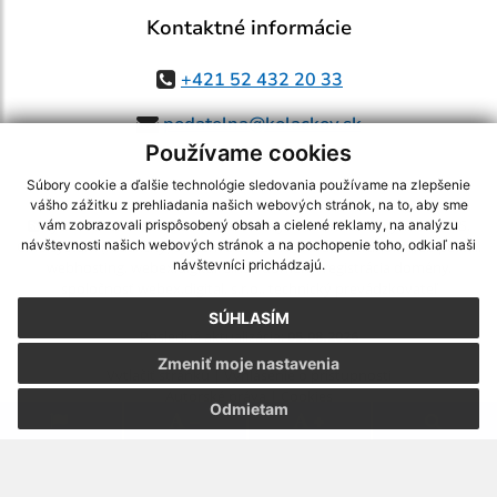
Kontaktné informácie
+421 52 432 20 33
podatelna@kolackov.sk
Používame cookies
Súbory cookie a ďalšie technológie sledovania používame na zlepšenie
vášho zážitku z prehliadania našich webových stránok, na to, aby sme
využite možnosť získavania aktuálnych informácií s využitím RSS
,
vám zobrazovali prispôsobený obsah a cielené reklamy, na analýzu
CMS systém (redakčný) systém ECHELON 2,
Mapa stránok
,
web portál
,
návštevnosti našich webových stránok a na pochopenie toho, odkiaľ naši
návštevníci prichádzajú.
webhosting
,
webex.digital, s.r.o.
,
domény
,
registrácia domény
,
spoločnosť webex.digital, s.r.o.
,
technický prevádzkovateľ
SÚHLASÍM
Posledná aktualizácia:
05.08.2026
Zmeniť moje nastavenia
Vytlačiť stránku
|
Vyhlásenie o prístupnosti
Autorské práva
|
Cookies
Odmietam
.
.
.
.
.
.
webdesign |