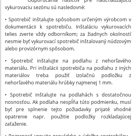
Odporúčania hasičov pre nadchádzajúcu
vykurovaciu sezónu sú nasledovné:
• Spotrebič inštalujte spôsobom určeným výrobcom v
dokumentácii k spotrebiču. Inštaláciu vykurovacích
telies zverte vždy odborníkom; za žiadnych okolností
nesmie byť vykurovací spotrebič inštalovaný núdzovým
alebo provizórnym spôsobom.
• Spotrebič inštalujte na podlahu z nehorľavého
materiálu. Pri inštalácii spotrebiča na podlahu z iných
materiálov treba použiť izolačnú podložku z
nehorľavého materiálu hrúbky najmenej 1 mm.
• Spotrebič inštalujte na podlahách s dostatočnou
nosnosťou. Ak podlaha nespĺňa túto podmienku, musí
byť pre splnenie tejto požiadavky prijaté vhodné
opatrenie napr. použitie podložky rozkladajúcej
zaťaženie.