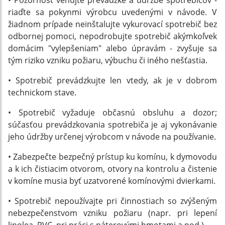
• Pozornosť venujte prevádzke a údržbe spotrebičov -
riaďte sa pokynmi výrobcu uvedenými v návode. V
žiadnom prípade neinštalujte vykurovací spotrebič bez
odbornej pomoci, nepodrobujte spotrebič akýmkoľvek
domácim "vylepšeniam" alebo úpravám - zvyšuje sa
tým riziko vzniku požiaru, výbuchu či iného nešťastia.
• Spotrebič prevádzkujte len vtedy, ak je v dobrom
technickom stave.
• Spotrebič vyžaduje občasnú obsluhu a dozor;
súčasťou prevádzkovania spotrebiča je aj vykonávanie
jeho údržby určenej výrobcom v návode na používanie.
• Zabezpečte bezpečný prístup ku komínu, k dymovodu
a k ich čistiacim otvorom, otvory na kontrolu a čistenie
v komíne musia byť uzatvorené komínovými dvierkami.
• Spotrebič nepoužívajte pri činnostiach so zvýšeným
nebezpečenstvom vzniku požiaru (napr. pri lepení