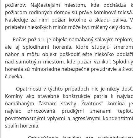
požiarov. Najčastejším miestom, kde dochádza k
požiarom rodinných domov sú práve komínové telesá.
Nasleduje za nimi požiar kotolne a skladu paliva. V
priebehu niekoľkých minút môže byť zničený celý dom.
Počas požiaru je objekt namáhaný sálavým teplom,
ale aj splodinami horenia, ktoré stúpajú smerom
nahor a môžu objekt poškodiť ešte niekoľko podlaží
nad samotným miestom, kde požiar vznikol. Splodiny
horenia sú mimoriadne nebezpečné pre zdravie a život
človeka.
Opatrnosti v týchto prípadoch nie je nikdy dosť.
Komíny ako stavebné konštrukcie patria k najviac
namáhaným častiam stavby. Životnosť komína je
najviac ohrozovaná prudkými zmenami teplôt,
poveternostnými vplyvmi a agresívnymi kondenzátmi
spalín horenia.