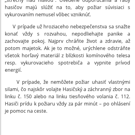
„strechy nad hlavou“. Uvedené odporúčania a rady
hasičov majú slúžiť na to, aby požiar súvisiaci s
vykurovaním nemusel vôbec vzniknúť.
V prípade už hroziaceho nebezpečenstva sa snažte
konať vždy s rozvahou, nepodliehajte panike a
zachovajte pokoj. Najprv chráňte život a zdravie, až
potom majetok. Ak je to možné, urýchlene odstráňte
všetok horľavý materiál z blízkosti komínového telesa
resp. vykurovacieho spotrebiča a vypnite prívod
energií.
V prípade, že nemôžete požiar uhasiť vlastnými
silami, čo najskôr volajte Hasičský a záchranný zbor na
linku č. 150 alebo na linku tiesňového volania č. 112.
Hasiči prídu k požiaru vždy za pár minút – po ohlásení
je pomoc na ceste.