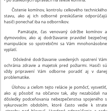
• po stavebných úpravách na telese komína.
Čistenie komínov, kontrolu celkového technického
stavu, ako aj ich odborné preskúšanie odporúčajú
hasiči ponechať iba na odborníkov.
Pamätajte, čas venovaný údržbe komínov a
dymovodov, ako aj dodržiavanie pravidiel bezpečnej
manipulácie so spotrebičmi sa Vám mnohonásobne
vyplatí.
Dôsledné dodržiavanie uvedených opatrení Vám
ochránia zdravie a majetok pred požiarmi. Hasiči sú
vždy pripravení Vám odborne poradiť aj v danej
problematike.
Úlohou a cieľom tejto relácie je pomôcť, vysvetliť,
ako aj pôsobiť na občanov tak, aby nezabúdali na
dôsledky podceňovania nebezpečenstva spojeného s
vykurovacím obdobím, ktoré často vedie k strate