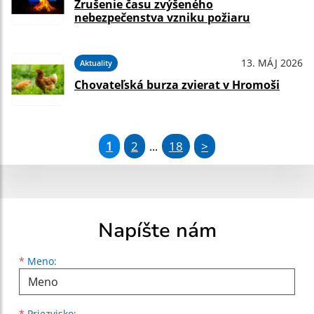
Zrušenie času zvýšeného
nebezpečenstva vzniku požiaru
13. MÁJ 2026
Aktuality
Chovateľská burza zvierat v Hromoši
1
2
18
>
...
Napíšte nám
Meno
Priezvisko
E-mailová adresa
*
Meno:
*
Priezvisko: