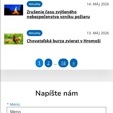
14. MÁJ 2026
Aktuality
Zrušenie času zvýšeného
nebezpečenstva vzniku požiaru
13. MÁJ 2026
Aktuality
Chovateľská burza zvierat v Hromoši
1
2
18
>
...
Napíšte nám
Meno
Priezvisko
E-mailová adresa
*
Meno: