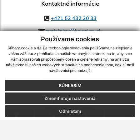
Kontaktné informácie
+421 52 432 20 33
podatelna@kolackov.sk
Používame cookies
Súbory cookie a ďalšie technológie sledovania používame na zlepšenie
vášho zážitku z prehliadania našich webových stránok, na to, aby sme
využite možnosť získavania aktuálnych informácií s využitím RSS
,
vám zobrazovali prispôsobený obsah a cielené reklamy, na analýzu
CMS systém (redakčný) systém ECHELON 2,
Mapa stránok
,
web portál
,
návštevnosti našich webových stránok a na pochopenie toho, odkiaľ naši
návštevníci prichádzajú.
webhosting
,
webex.digital, s.r.o.
,
domény
,
registrácia domény
,
spoločnosť webex.digital, s.r.o.
,
technický prevádzkovateľ
SÚHLASÍM
Posledná aktualizácia:
05.08.2026
Zmeniť moje nastavenia
Vytlačiť stránku
|
Vyhlásenie o prístupnosti
Autorské práva
|
Cookies
Odmietam
.
.
.
.
.
.
webdesign |