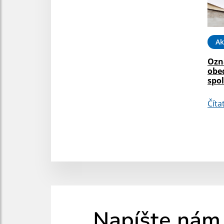
Ak
Ozn
obe
spo
Číta
Napíšte nám