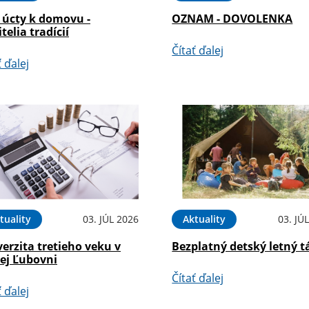
 úcty k domovu -
OZNAM - DOVOLENKA
telia tradícií
Čítať ďalej
ť ďalej
tuality
03. JÚL 2026
Aktuality
03. JÚ
erzita tretieho veku v
Bezplatný detský letný t
rej Ľubovni
Čítať ďalej
ť ďalej