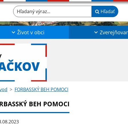
Hľadaný výraz...
Hľadať
Život v obci
Zverejňova
y
LAČKOV
vod
FORBASSKÝ BEH POMOCI
RBASSKÝ BEH POMOCI
.08.2023