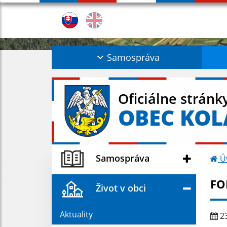
Samospráva
Oficiálne stránk
OBEC KO
Samospráva
Ú
FO
Život v obci
Aktuality
23