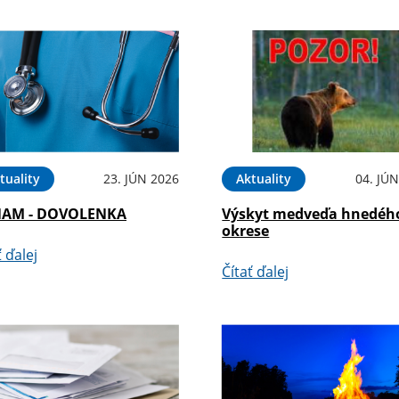
tuality
23. JÚN 2026
Aktuality
04. JÚ
AM - DOVOLENKA
Výskyt medveďa hnedéh
okrese
ť ďalej
Čítať ďalej