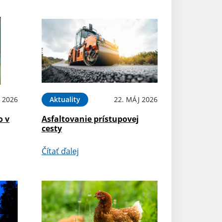
N 2026
Aktuality
22. MÁJ 2026
o v
Asfaltovanie prístupovej
cesty
Čítať ďalej