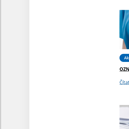
Ak
OZN
Číta