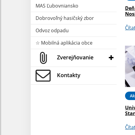
MAS Ľubovniansko
Deň
Nosi
Dobrovoľný hasičský zbor
Číta
Odvoz odpadu
☆ Mobilná aplikácia obce
Zverejňovanie
Kontakty
Ak
Univ
Sta
Číta