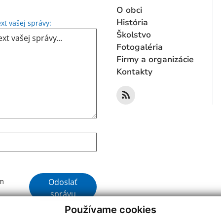
O obci
Text vašej správy...
História
xt vašej správy:
Školstvo
Fotogaléria
Firmy a organizácie
Kontakty
Google reCaptcha Response
Odoslať
ím
správu
Používame cookies