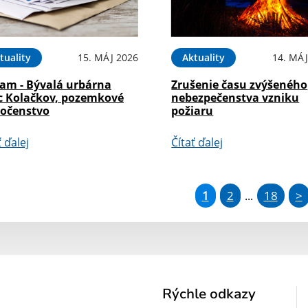
tuality
15. MÁJ 2026
Aktuality
14. MÁJ
am - Bývalá urbárna
Zrušenie času zvýšeného
c Kolačkov, pozemkové
nebezpečenstva vzniku
ločenstvo
požiaru
ť ďalej
Čítať ďalej
1
2
18
>
...
Rýchle odkazy