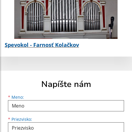
Spevokol - Farnosť Kolačkov
Napíšte nám
Meno
Priezvisko
E-mailová adresa
*
Meno:
*
Priezvisko: