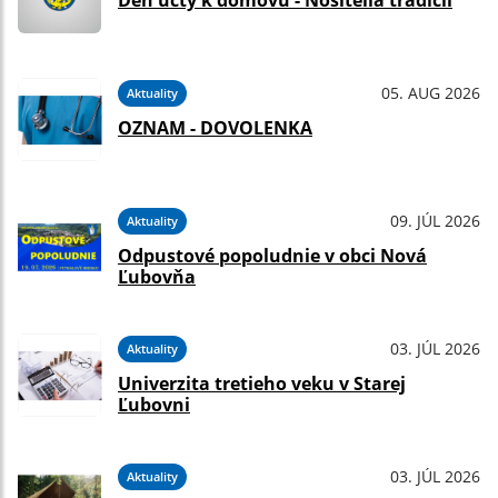
Deň úcty k domovu - Nositelia tradícií
05. AUG 2026
Aktuality
OZNAM - DOVOLENKA
09. JÚL 2026
Aktuality
Odpustové popoludnie v obci Nová
Ľubovňa
03. JÚL 2026
Aktuality
Univerzita tretieho veku v Starej
Ľubovni
03. JÚL 2026
Aktuality