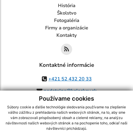
História
Školstvo
Fotogaléria
Firmy a organizácie
Kontakty
Kontaktné informácie
+421 52 432 20 33
podatelna@kolackov.sk
Používame cookies
Súbory cookie a ďalšie technológie sledovania používame na zlepšenie
vášho zážitku z prehliadania našich webových stránok, na to, aby sme
využite možnosť získavania aktuálnych informácií s využitím RSS
,
vám zobrazovali prispôsobený obsah a cielené reklamy, na analýzu
návštevnosti našich webových stránok a na pochopenie toho, odkiaľ naši
CMS systém (redakčný) systém ECHELON 2,
Mapa stránok
,
web portál
,
návštevníci prichádzajú.
webhosting
,
webex.digital, s.r.o.
,
domény
,
registrácia domény
,