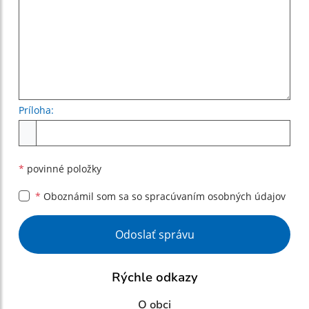
Príloha:
Príloha
*
povinné položky
*
Oboznámil som sa so
spracúvaním osobných údajov
Google reCaptcha Response
Odoslať správu
Rýchle odkazy
O obci