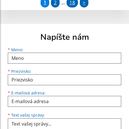
1
2
18
>
...
Napíšte nám
Meno
Priezvisko
E-mailová adresa
*
Meno:
*
Priezvisko:
*
E-mailová adresa:
Text vašej správy...
*
Text vašej správy: