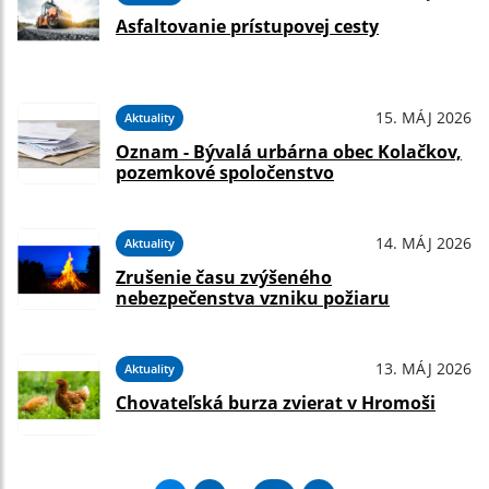
Asfaltovanie prístupovej cesty
15. MÁJ 2026
Aktuality
Oznam - Bývalá urbárna obec Kolačkov,
pozemkové spoločenstvo
14. MÁJ 2026
Aktuality
Zrušenie času zvýšeného
nebezpečenstva vzniku požiaru
13. MÁJ 2026
Aktuality
Chovateľská burza zvierat v Hromoši