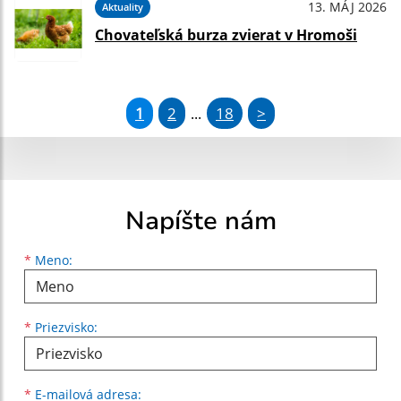
13. MÁJ 2026
Aktuality
Chovateľská burza zvierat v Hromoši
1
2
18
>
...
Napíšte nám
Meno
Priezvisko
E-mailová adresa
*
Meno:
*
Priezvisko:
*
E-mailová adresa: