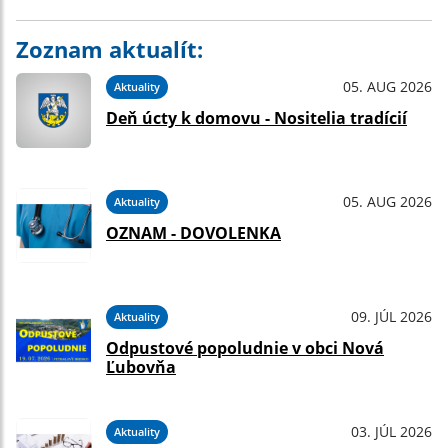
Zoznam aktualít:
05. AUG 2026
Aktuality
Deň úcty k domovu - Nositelia tradícií
05. AUG 2026
Aktuality
OZNAM - DOVOLENKA
09. JÚL 2026
Aktuality
Odpustové popoludnie v obci Nová
Ľubovňa
03. JÚL 2026
Aktuality