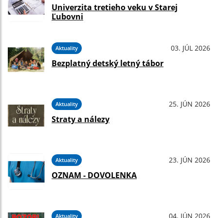
Univerzita tretieho veku v Starej
Ľubovni
03. JÚL 2026
Aktuality
Bezplatný detský letný tábor
25. JÚN 2026
Aktuality
Straty a nálezy
23. JÚN 2026
Aktuality
OZNAM - DOVOLENKA
04. JÚN 2026
Aktuality