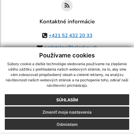
Kontaktné informácie
+421 52 432 20 33
podatelna@kolackov.sk
Používame cookies
Súbory cookie a ďalšie technológie sledovania používame na zlepšenie
vášho zážitku z prehliadania našich webových stránok, na to, aby sme
využite možnosť získavania aktuálnych informácií s využitím RSS
,
vám zobrazovali prispôsobený obsah a cielené reklamy, na analýzu
návštevnosti našich webových stránok a na pochopenie toho, odkiaľ naši
CMS systém (redakčný) systém ECHELON 2,
Mapa stránok
,
web portál
,
návštevníci prichádzajú.
webhosting
,
webex.digital, s.r.o.
,
domény
,
registrácia domény
,
spoločnosť webex.digital, s.r.o.
,
technický prevádzkovateľ
SÚHLASÍM
Posledná aktualizácia:
05.08.2026
Zmeniť moje nastavenia
Vytlačiť stránku
|
Vyhlásenie o prístupnosti
Autorské práva
|
Cookies
Odmietam
.
.
.
.
.
.