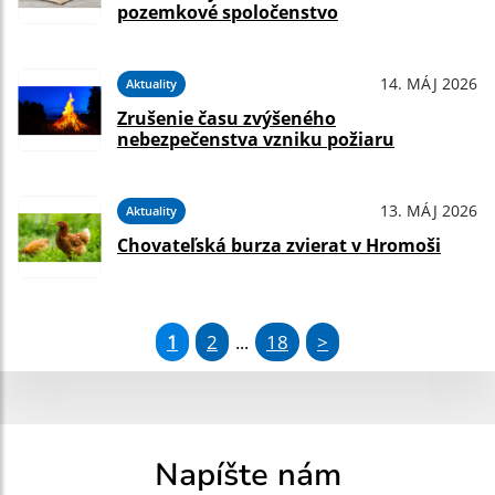
pozemkové spoločenstvo
14. MÁJ 2026
Aktuality
Zrušenie času zvýšeného
nebezpečenstva vzniku požiaru
13. MÁJ 2026
Aktuality
Chovateľská burza zvierat v Hromoši
1
2
18
>
...
Napíšte nám