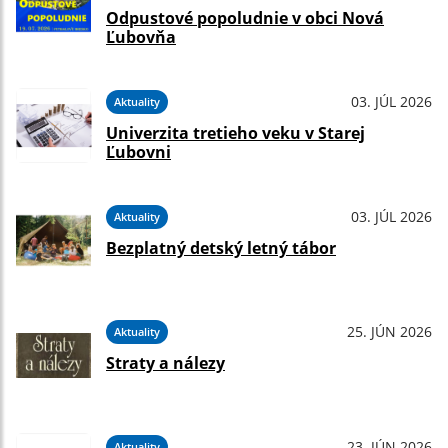
Odpustové popoludnie v obci Nová
Ľubovňa
03. JÚL 2026
Aktuality
Univerzita tretieho veku v Starej
Ľubovni
03. JÚL 2026
Aktuality
Bezplatný detský letný tábor
25. JÚN 2026
Aktuality
Straty a nálezy
23. JÚN 2026
Aktuality