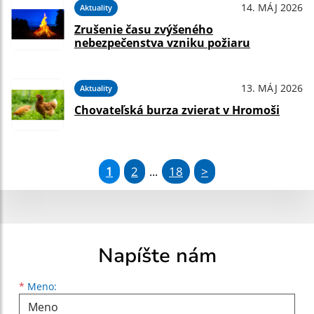
14. MÁJ 2026
Aktuality
Zrušenie času zvýšeného
nebezpečenstva vzniku požiaru
13. MÁJ 2026
Aktuality
Chovateľská burza zvierat v Hromoši
1
2
18
>
...
Napíšte nám
Meno
Priezvisko
E-mailová adresa
*
Meno: