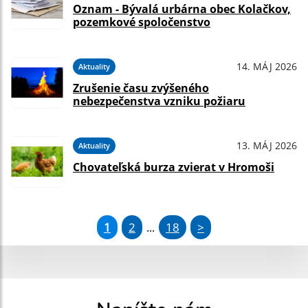
Oznam - Bývalá urbárna obec Kolačkov,
pozemkové spoločenstvo
14. MÁJ 2026
Aktuality
Zrušenie času zvýšeného
nebezpečenstva vzniku požiaru
13. MÁJ 2026
Aktuality
Chovateľská burza zvierat v Hromoši
1
2
18
>
...