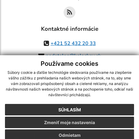
Kontaktné informácie
+421 52 432 20 33
podatelna@kolackov.sk
Používame cookies
Súbory cookie a ďalšie technológie sledovania používame na zlepšenie
vášho zážitku z prehliadania našich webových stránok, na to, aby sme
využite možnosť získavania aktuálnych informácií s využitím RSS
,
vám zobrazovali prispôsobený obsah a cielené reklamy, na analýzu
návštevnosti našich webových stránok a na pochopenie toho, odkiaľ naši
CMS systém (redakčný) systém ECHELON 2,
Mapa stránok
,
web portál
,
návštevníci prichádzajú.
webhosting
,
webex.digital, s.r.o.
,
domény
,
registrácia domény
,
spoločnosť webex.digital, s.r.o.
,
technický prevádzkovateľ
SÚHLASÍM
Posledná aktualizácia:
05.08.2026
Zmeniť moje nastavenia
Vytlačiť stránku
|
Vyhlásenie o prístupnosti
Autorské práva
|
Cookies
Odmietam
.
.
.
.