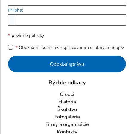
Príloha:
Príloha
*
povinné položky
*
Oboznámil som sa so
spracúvaním osobných údajov
Google reCaptcha Response
Odoslať správu
Rýchle odkazy
O obci
História
Školstvo
Fotogaléria
Firmy a organizácie
Kontakty