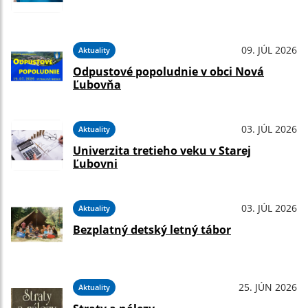
09. JÚL 2026
Aktuality
Odpustové popoludnie v obci Nová
Ľubovňa
03. JÚL 2026
Aktuality
Univerzita tretieho veku v Starej
Ľubovni
03. JÚL 2026
Aktuality
Bezplatný detský letný tábor
25. JÚN 2026
Aktuality