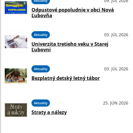
09. JÚL 2026
Aktuality
Odpustové popoludnie v obci Nová
Ľubovňa
03. JÚL 2026
Aktuality
Univerzita tretieho veku v Starej
Ľubovni
03. JÚL 2026
Aktuality
Bezplatný detský letný tábor
25. JÚN 2026
Aktuality
Straty a nálezy