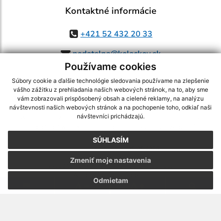
Kontaktné informácie
+421 52 432 20 33
podatelna@kolackov.sk
Používame cookies
Súbory cookie a ďalšie technológie sledovania používame na zlepšenie
vášho zážitku z prehliadania našich webových stránok, na to, aby sme
využite možnosť získavania aktuálnych informácií s využitím RSS
,
vám zobrazovali prispôsobený obsah a cielené reklamy, na analýzu
CMS systém (redakčný) systém ECHELON 2,
Mapa stránok
,
web portál
,
návštevnosti našich webových stránok a na pochopenie toho, odkiaľ naši
návštevníci prichádzajú.
webhosting
,
webex.digital, s.r.o.
,
domény
,
registrácia domény
,
spoločnosť webex.digital, s.r.o.
,
technický prevádzkovateľ
SÚHLASÍM
Posledná aktualizácia:
05.08.2026
Zmeniť moje nastavenia
Vytlačiť stránku
|
Vyhlásenie o prístupnosti
Autorské práva
|
Cookies
Odmietam
.
.
.
.
.
.
webdesign |