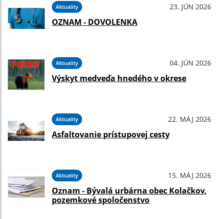
23. JÚN 2026
Aktuality
OZNAM - DOVOLENKA
04. JÚN 2026
Aktuality
Výskyt medveďa hnedého v okrese
22. MÁJ 2026
Aktuality
Asfaltovanie prístupovej cesty
15. MÁJ 2026
Aktuality
Oznam - Bývalá urbárna obec Kolačkov,
pozemkové spoločenstvo