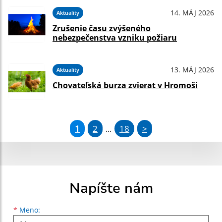
14. MÁJ 2026
Aktuality
Zrušenie času zvýšeného
nebezpečenstva vzniku požiaru
13. MÁJ 2026
Aktuality
Chovateľská burza zvierat v Hromoši
1
2
18
>
...
Napíšte nám
Meno
Priezvisko
E-mailová adresa
*
Meno: