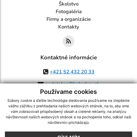
Školstvo
Fotogaléria
Firmy a organizácie
Kontakty
Kontaktné informácie
+421 52 432 20 33
podatelna@kolackov.sk
Používame cookies
Súbory cookie a ďalšie technológie sledovania používame na zlepšenie
vášho zážitku z prehliadania našich webových stránok, na to, aby sme
využite možnosť získavania aktuálnych informácií s využitím RSS
,
vám zobrazovali prispôsobený obsah a cielené reklamy, na analýzu
návštevnosti našich webových stránok a na pochopenie toho, odkiaľ naši
CMS systém (redakčný) systém ECHELON 2,
Mapa stránok
,
web portál
,
návštevníci prichádzajú.
webhosting
,
webex.digital, s.r.o.
,
domény
,
registrácia domény
,
spoločnosť webex.digital, s.r.o.
,
technický prevádzkovateľ