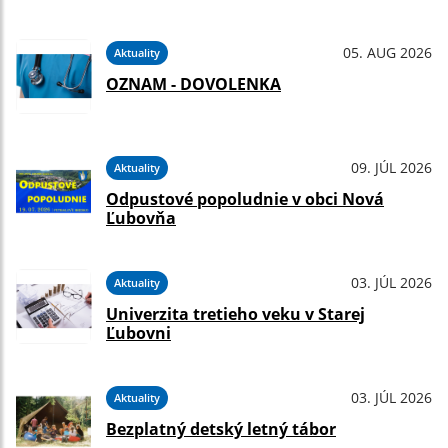
05. AUG 2026
Aktuality
OZNAM - DOVOLENKA
09. JÚL 2026
Aktuality
Odpustové popoludnie v obci Nová
Ľubovňa
03. JÚL 2026
Aktuality
Univerzita tretieho veku v Starej
Ľubovni
03. JÚL 2026
Aktuality
Bezplatný detský letný tábor