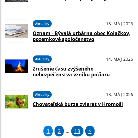
15. MÁJ 2026
Aktuality
Oznam - Bývalá urbárna obec Kolačkov,
pozemkové spoločenstvo
14. MÁJ 2026
Aktuality
Zrušenie času zvýšeného
nebezpečenstva vzniku požiaru
13. MÁJ 2026
Aktuality
Chovateľská burza zvierat v Hromoši
1
2
18
>
...