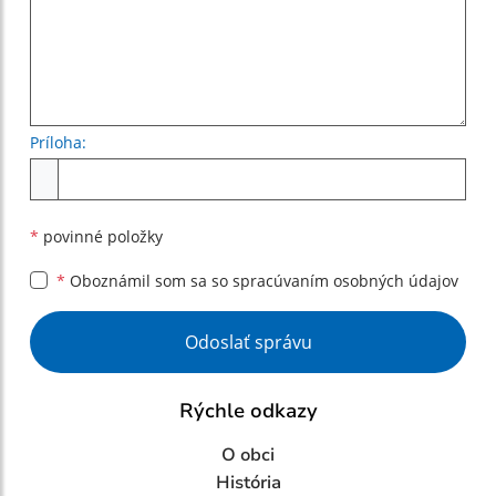
Príloha:
Príloha
*
povinné položky
*
Oboznámil som sa so
spracúvaním osobných údajov
Google reCaptcha Response
Odoslať správu
Rýchle odkazy
O obci
História