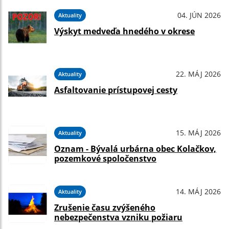
04. JÚN 2026
Aktuality
Výskyt medveďa hnedého v okrese
22. MÁJ 2026
Aktuality
Asfaltovanie prístupovej cesty
15. MÁJ 2026
Aktuality
Oznam - Bývalá urbárna obec Kolačkov,
pozemkové spoločenstvo
14. MÁJ 2026
Aktuality
Zrušenie času zvýšeného
nebezpečenstva vzniku požiaru