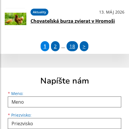
13. MÁJ 2026
Aktuality
Chovateľská burza zvierat v Hromoši
1
2
18
>
...
Napíšte nám
Meno
Priezvisko
E-mailová adresa
*
Meno:
*
Priezvisko: