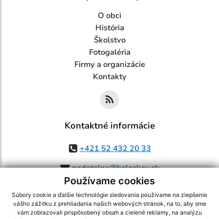
O obci
História
Školstvo
Fotogaléria
Firmy a organizácie
Kontakty
Kontaktné informácie
+421 52 432 20 33
podatelna@kolackov.sk
Používame cookies
Súbory cookie a ďalšie technológie sledovania používame na zlepšenie
vášho zážitku z prehliadania našich webových stránok, na to, aby sme
využite možnosť získavania aktuálnych informácií s využitím RSS
,
vám zobrazovali prispôsobený obsah a cielené reklamy, na analýzu