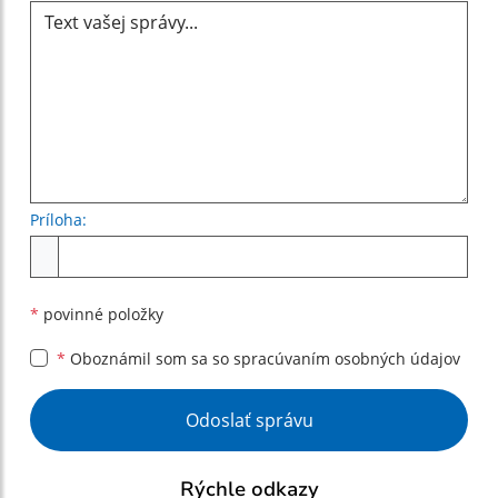
Príloha:
Príloha
*
povinné položky
*
Oboznámil som sa so
spracúvaním osobných údajov
Google reCaptcha Response
Odoslať správu
Rýchle odkazy