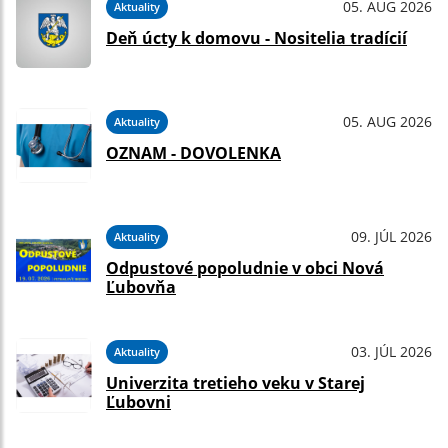
05. AUG 2026
Aktuality
Deň úcty k domovu - Nositelia tradícií
05. AUG 2026
Aktuality
OZNAM - DOVOLENKA
09. JÚL 2026
Aktuality
Odpustové popoludnie v obci Nová
Ľubovňa
03. JÚL 2026
Aktuality
Univerzita tretieho veku v Starej
Ľubovni