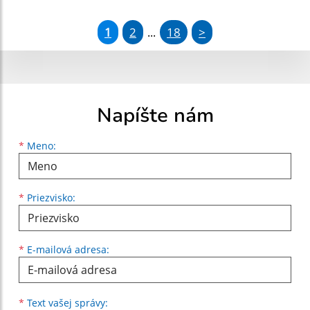
1
2
18
>
...
Napíšte nám
Meno
Priezvisko
E-mailová adresa
*
Meno:
*
Priezvisko:
*
E-mailová adresa:
Text vašej správy...
*
Text vašej správy: