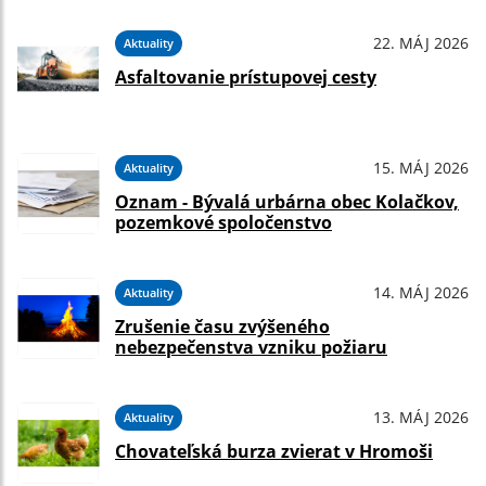
22. MÁJ 2026
Aktuality
Asfaltovanie prístupovej cesty
15. MÁJ 2026
Aktuality
Oznam - Bývalá urbárna obec Kolačkov,
pozemkové spoločenstvo
14. MÁJ 2026
Aktuality
Zrušenie času zvýšeného
nebezpečenstva vzniku požiaru
13. MÁJ 2026
Aktuality
Chovateľská burza zvierat v Hromoši