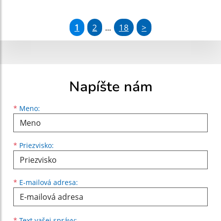
1
2
18
>
...
Napíšte nám
Meno
Priezvisko
E-mailová adresa
*
Meno:
*
Priezvisko:
*
E-mailová adresa:
Text vašej správy...
*
Text vašej správy: