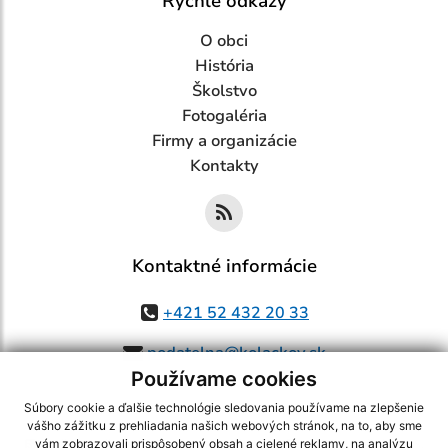
Rýchle odkazy
O obci
História
Školstvo
Fotogaléria
Firmy a organizácie
Kontakty
Kontaktné informácie
+421 52 432 20 33
podatelna@kolackov.sk
Používame cookies
Súbory cookie a ďalšie technológie sledovania používame na zlepšenie
vášho zážitku z prehliadania našich webových stránok, na to, aby sme
využite možnosť získavania aktuálnych informácií s využitím RSS
,
vám zobrazovali prispôsobený obsah a cielené reklamy, na analýzu