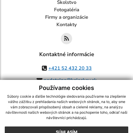
Školstvo
Fotogaléria
Firmy a organizácie
Kontakty
Kontaktné informácie
+421 52 432 20 33
podatelna@kolackov.sk
Používame cookies
Súbory cookie a ďalšie technológie sledovania používame na zlepšenie
vášho zážitku z prehliadania našich webových stránok, na to, aby sme
využite možnosť získavania aktuálnych informácií s využitím RSS
,
vám zobrazovali prispôsobený obsah a cielené reklamy, na analýzu
CMS systém (redakčný) systém ECHELON 2,
Mapa stránok
,
web portál
,
návštevnosti našich webových stránok a na pochopenie toho, odkiaľ naši
návštevníci prichádzajú.
webhosting
,
webex.digital, s.r.o.
,
domény
,
registrácia domény
,
spoločnosť webex.digital, s.r.o.
,
technický prevádzkovateľ
SÚHLASÍM