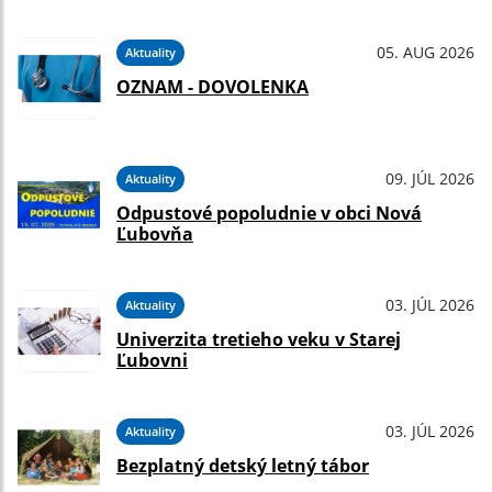
05. AUG 2026
Aktuality
OZNAM - DOVOLENKA
09. JÚL 2026
Aktuality
Odpustové popoludnie v obci Nová
Ľubovňa
03. JÚL 2026
Aktuality
Univerzita tretieho veku v Starej
Ľubovni
03. JÚL 2026
Aktuality
Bezplatný detský letný tábor