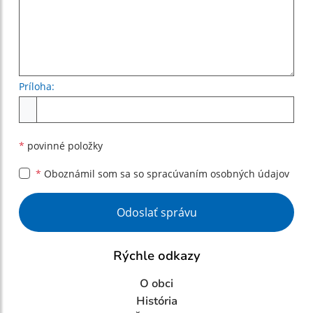
Príloha:
Príloha
*
povinné položky
*
Oboznámil som sa so
spracúvaním osobných údajov
Google reCaptcha Response
Odoslať správu
Rýchle odkazy
O obci
História