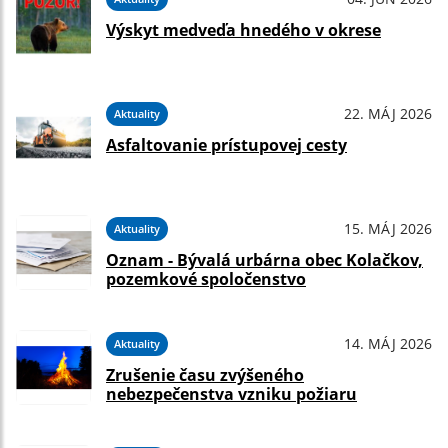
Výskyt medveďa hnedého v okrese
22. MÁJ 2026
Aktuality
Asfaltovanie prístupovej cesty
15. MÁJ 2026
Aktuality
Oznam - Bývalá urbárna obec Kolačkov,
pozemkové spoločenstvo
14. MÁJ 2026
Aktuality
Zrušenie času zvýšeného
nebezpečenstva vzniku požiaru