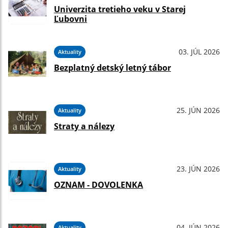
Univerzita tretieho veku v Starej
Ľubovni
03. JÚL 2026
Aktuality
Bezplatný detský letný tábor
25. JÚN 2026
Aktuality
Straty a nálezy
23. JÚN 2026
Aktuality
OZNAM - DOVOLENKA
04. JÚN 2026
Aktuality