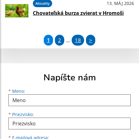
13. MÁJ 2026
Aktuality
Chovateľská burza zvierat v Hromoši
1
2
18
>
...
Napíšte nám
Meno
Priezvisko
E-mailová adresa
*
Meno:
*
Priezvisko:
*
E-mailová adresa: