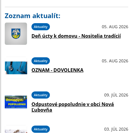
Zoznam aktualít:
05. AUG 2026
Aktuality
Deň úcty k domovu - Nositelia tradícií
05. AUG 2026
Aktuality
OZNAM - DOVOLENKA
09. JÚL 2026
Aktuality
Odpustové popoludnie v obci Nová
Ľubovňa
03. JÚL 2026
Aktuality