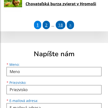
Chovateľská burza zvierat v Hromoši
1
2
18
>
...
Napíšte nám
Meno
Priezvisko
E-mailová adresa
*
Meno:
*
Priezvisko:
*
E-mailová adresa: