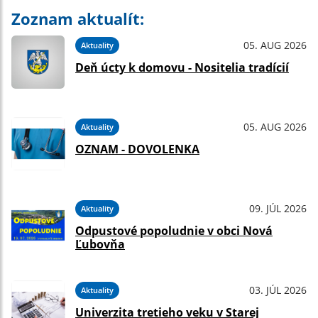
Zoznam aktualít:
05. AUG 2026
Aktuality
Deň úcty k domovu - Nositelia tradícií
05. AUG 2026
Aktuality
OZNAM - DOVOLENKA
09. JÚL 2026
Aktuality
Odpustové popoludnie v obci Nová
Ľubovňa
03. JÚL 2026
Aktuality
Univerzita tretieho veku v Starej