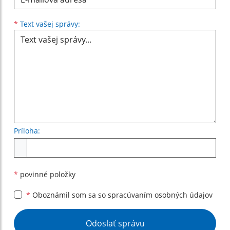
Text vašej správy...
*
Text vašej správy:
Príloha:
Príloha
*
povinné položky
*
Oboznámil som sa so
spracúvaním osobných údajov
Google reCaptcha Response
Odoslať správu