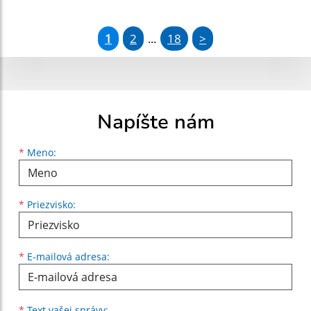
1
2
18
>
...
Napíšte nám
Meno
Priezvisko
E-mailová adresa
*
Meno:
*
Priezvisko:
*
E-mailová adresa:
Text vašej správy...
*
Text vašej správy: