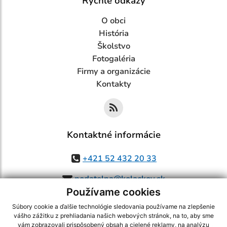
Rýchle odkazy
O obci
História
Školstvo
Fotogaléria
Firmy a organizácie
Kontakty
Kontaktné informácie
+421 52 432 20 33
podatelna@kolackov.sk
Používame cookies
Súbory cookie a ďalšie technológie sledovania používame na zlepšenie
vášho zážitku z prehliadania našich webových stránok, na to, aby sme
využite možnosť získavania aktuálnych informácií s využitím RSS
,
vám zobrazovali prispôsobený obsah a cielené reklamy, na analýzu