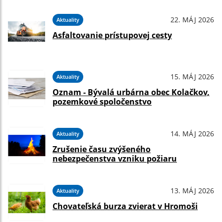
22. MÁJ 2026
Aktuality
Asfaltovanie prístupovej cesty
15. MÁJ 2026
Aktuality
Oznam - Bývalá urbárna obec Kolačkov,
pozemkové spoločenstvo
14. MÁJ 2026
Aktuality
Zrušenie času zvýšeného
nebezpečenstva vzniku požiaru
13. MÁJ 2026
Aktuality
Chovateľská burza zvierat v Hromoši