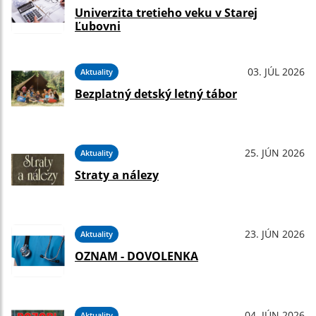
Univerzita tretieho veku v Starej
Ľubovni
03. JÚL 2026
Aktuality
Bezplatný detský letný tábor
25. JÚN 2026
Aktuality
Straty a nálezy
23. JÚN 2026
Aktuality
OZNAM - DOVOLENKA
04. JÚN 2026
Aktuality