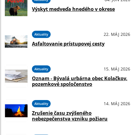
Výskyt medveďa hnedého v okrese
22. MÁJ 2026
Aktuality
Asfaltovanie prístupovej cesty
15. MÁJ 2026
Aktuality
Oznam - Bývalá urbárna obec Kolačkov,
pozemkové spoločenstvo
14. MÁJ 2026
Aktuality
Zrušenie času zvýšeného
nebezpečenstva vzniku požiaru