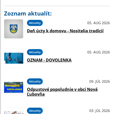
Zoznam aktualít:
05. AUG 2026
Aktuality
Deň úcty k domovu - Nositelia tradícií
05. AUG 2026
Aktuality
OZNAM - DOVOLENKA
09. JÚL 2026
Aktuality
Odpustové popoludnie v obci Nová
Ľubovňa
03. JÚL 2026
Aktuality