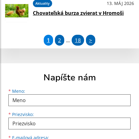
13. MÁJ 2026
Aktuality
Chovateľská burza zvierat v Hromoši
1
2
18
>
...
Napíšte nám
Meno
Priezvisko
E-mailová adresa
*
Meno:
*
Priezvisko:
*
E-mailová adresa: