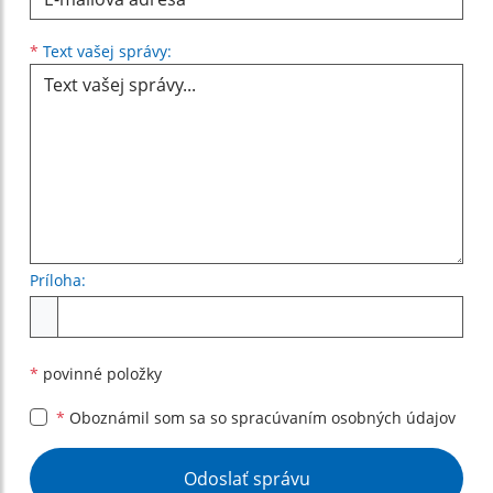
Text vašej správy...
*
Text vašej správy:
Príloha:
Príloha
*
povinné položky
*
Oboznámil som sa so
spracúvaním osobných údajov
Google reCaptcha Response
Odoslať správu