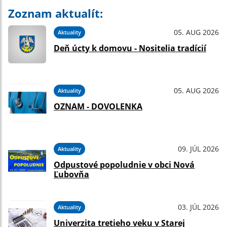
Zoznam aktualít:
05. AUG 2026
Aktuality
Deň úcty k domovu - Nositelia tradícií
05. AUG 2026
Aktuality
OZNAM - DOVOLENKA
09. JÚL 2026
Aktuality
Odpustové popoludnie v obci Nová
Ľubovňa
03. JÚL 2026
Aktuality
Univerzita tretieho veku v Starej