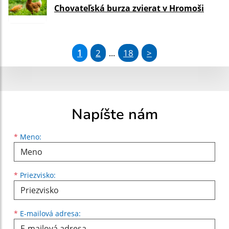
Chovateľská burza zvierat v Hromoši
1
2
18
>
...
Napíšte nám
Meno
Priezvisko
E-mailová adresa
*
Meno:
*
Priezvisko:
*
E-mailová adresa: