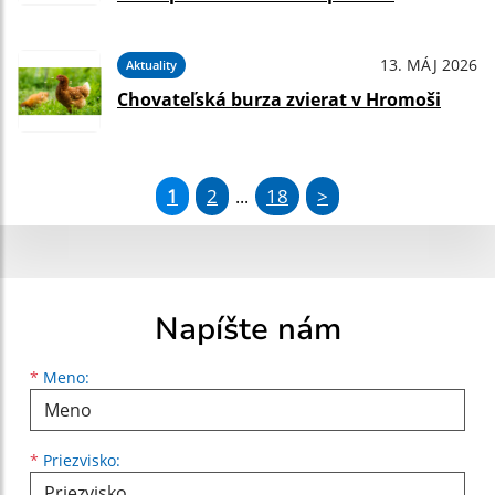
13. MÁJ 2026
Aktuality
Chovateľská burza zvierat v Hromoši
1
2
18
>
...
Napíšte nám
Meno
Priezvisko
E-mailová adresa
*
Meno:
*
Priezvisko: