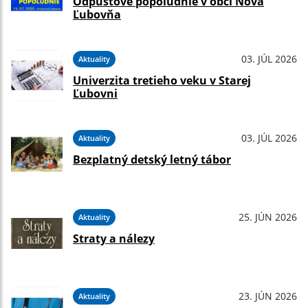
Odpustové popoludnie v obci Nová
Ľubovňa
03. JÚL 2026
Aktuality
Univerzita tretieho veku v Starej
Ľubovni
03. JÚL 2026
Aktuality
Bezplatný detský letný tábor
25. JÚN 2026
Aktuality
Straty a nálezy
23. JÚN 2026
Aktuality