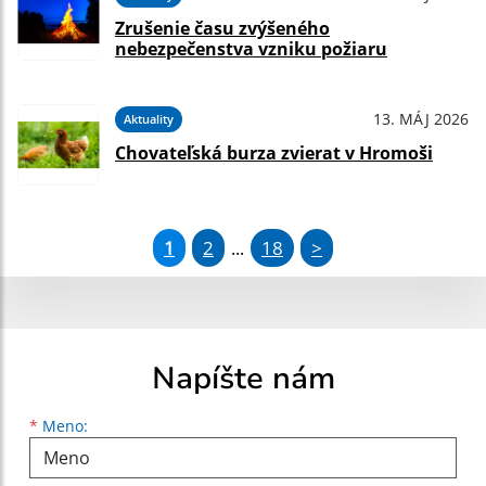
Zrušenie času zvýšeného
nebezpečenstva vzniku požiaru
13. MÁJ 2026
Aktuality
Chovateľská burza zvierat v Hromoši
1
2
18
>
...
Napíšte nám
Meno
Priezvisko
E-mailová adresa
*
Meno: