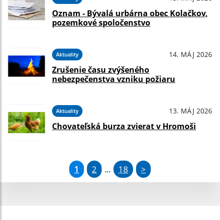
Oznam - Bývalá urbárna obec Kolačkov,
pozemkové spoločenstvo
14. MÁJ 2026
Aktuality
Zrušenie času zvýšeného
nebezpečenstva vzniku požiaru
13. MÁJ 2026
Aktuality
Chovateľská burza zvierat v Hromoši
1
2
18
>
...