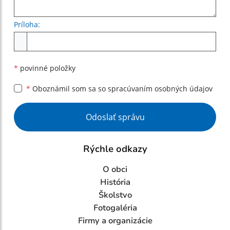
Príloha:
Príloha
*
povinné položky
*
Oboznámil som sa so
spracúvaním osobných údajov
Google reCaptcha Response
Odoslať správu
Rýchle odkazy
O obci
História
Školstvo
Fotogaléria
Firmy a organizácie