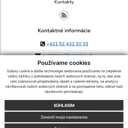
Kontakty
Kontaktné informácie
+421 52 432 20 33
podatelna@kolackov.sk
Používame cookies
Súbory cookie a ďalšie technológie sledovania používame na zlepšenie
vášho zážitku z prehliadania našich webových stránok, na to, aby sme
využite možnosť získavania aktuálnych informácií s využitím RSS
,
vám zobrazovali prispôsobený obsah a cielené reklamy, na analýzu
CMS systém (redakčný) systém ECHELON 2,
Mapa stránok
,
web portál
,
návštevnosti našich webových stránok a na pochopenie toho, odkiaľ naši
návštevníci prichádzajú.
webhosting
,
webex.digital, s.r.o.
,
domény
,
registrácia domény
,
spoločnosť webex.digital, s.r.o.
,
technický prevádzkovateľ
SÚHLASÍM
Posledná aktualizácia:
05.08.2026
Zmeniť moje nastavenia
Vytlačiť stránku
|
Vyhlásenie o prístupnosti
Autorské práva
|
Cookies