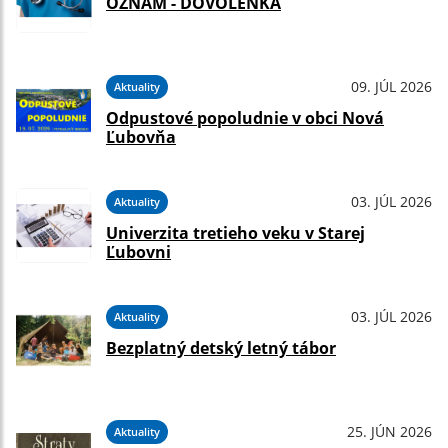
OZNAM - DOVOLENKA
09. JÚL 2026
Aktuality
Odpustové popoludnie v obci Nová
Ľubovňa
03. JÚL 2026
Aktuality
Univerzita tretieho veku v Starej
Ľubovni
03. JÚL 2026
Aktuality
Bezplatný detský letný tábor
25. JÚN 2026
Aktuality