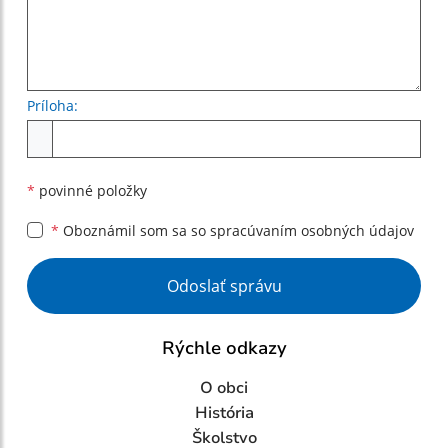
Príloha:
Príloha
*
povinné položky
*
Oboznámil som sa so
spracúvaním osobných údajov
Google reCaptcha Response
Odoslať správu
Rýchle odkazy
O obci
História
Školstvo