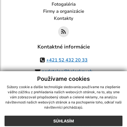
Fotogaléria
Firmy a organizácie
Kontakty
Kontaktné informácie
+421 52 432 20 33
podatelna@kolackov.sk
Používame cookies
Súbory cookie a ďalšie technológie sledovania používame na zlepšenie
vášho zážitku z prehliadania našich webových stránok, na to, aby sme
využite možnosť získavania aktuálnych informácií s využitím RSS
,
vám zobrazovali prispôsobený obsah a cielené reklamy, na analýzu
CMS systém (redakčný) systém ECHELON 2,
Mapa stránok
,
web portál
,
návštevnosti našich webových stránok a na pochopenie toho, odkiaľ naši
návštevníci prichádzajú.
webhosting
,
webex.digital, s.r.o.
,
domény
,
registrácia domény
,
spoločnosť webex.digital, s.r.o.
,
technický prevádzkovateľ
SÚHLASÍM
Posledná aktualizácia:
05.08.2026