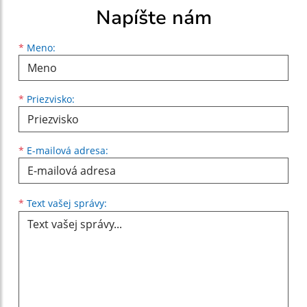
Napíšte nám
Meno
Priezvisko
E-mailová adresa
*
Meno:
*
Priezvisko:
*
E-mailová adresa:
Text vašej správy...
*
Text vašej správy: