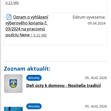
0.23 Mb
Oznam o vyhlásení
Dátum vyvesenia:
výberového konania č.
09.04.2024
03/2024 na pracovnú
pozíciu Nene
| 0.22 Mb
Zoznam aktualít:
05. AUG 2026
Aktuality
Deň úcty k domovu - Nositelia tradícií
05. AUG 2026
Aktuality