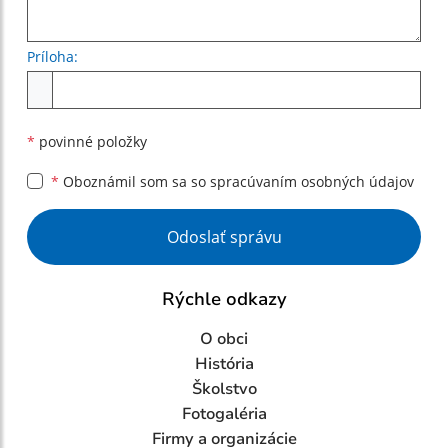
Príloha:
Príloha
*
povinné položky
*
Oboznámil som sa so
spracúvaním osobných údajov
Google reCaptcha Response
Odoslať správu
Rýchle odkazy
O obci
História
Školstvo
Fotogaléria
Firmy a organizácie