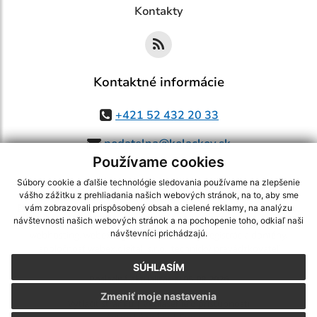
Kontakty
Kontaktné informácie
+421 52 432 20 33
podatelna@kolackov.sk
Používame cookies
Súbory cookie a ďalšie technológie sledovania používame na zlepšenie
vášho zážitku z prehliadania našich webových stránok, na to, aby sme
využite možnosť získavania aktuálnych informácií s využitím RSS
,
vám zobrazovali prispôsobený obsah a cielené reklamy, na analýzu
CMS systém (redakčný) systém ECHELON 2,
Mapa stránok
,
web portál
,
návštevnosti našich webových stránok a na pochopenie toho, odkiaľ naši
návštevníci prichádzajú.
webhosting
,
webex.digital, s.r.o.
,
domény
,
registrácia domény
,
spoločnosť webex.digital, s.r.o.
,
technický prevádzkovateľ
SÚHLASÍM
Posledná aktualizácia:
05.08.2026
Zmeniť moje nastavenia
Vytlačiť stránku
|
Vyhlásenie o prístupnosti