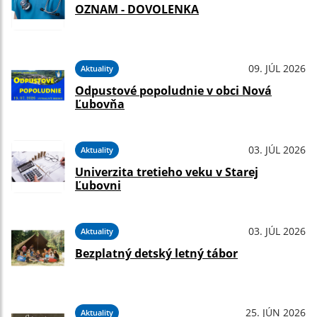
OZNAM - DOVOLENKA
09. JÚL 2026
Aktuality
Odpustové popoludnie v obci Nová
Ľubovňa
03. JÚL 2026
Aktuality
Univerzita tretieho veku v Starej
Ľubovni
03. JÚL 2026
Aktuality
Bezplatný detský letný tábor
25. JÚN 2026
Aktuality