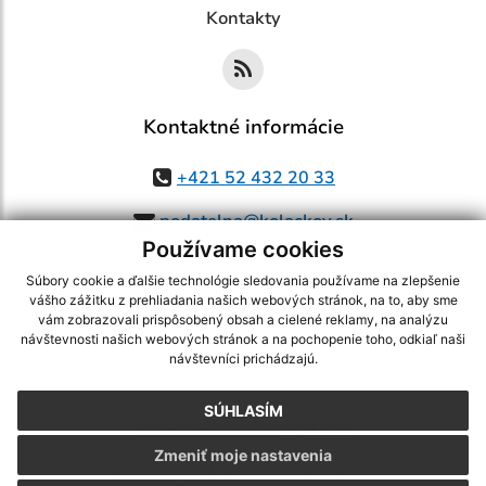
Kontakty
Kontaktné informácie
+421 52 432 20 33
podatelna@kolackov.sk
Používame cookies
Súbory cookie a ďalšie technológie sledovania používame na zlepšenie
vášho zážitku z prehliadania našich webových stránok, na to, aby sme
využite možnosť získavania aktuálnych informácií s využitím RSS
,
vám zobrazovali prispôsobený obsah a cielené reklamy, na analýzu
CMS systém (redakčný) systém ECHELON 2,
Mapa stránok
,
web portál
,
návštevnosti našich webových stránok a na pochopenie toho, odkiaľ naši
návštevníci prichádzajú.
webhosting
,
webex.digital, s.r.o.
,
domény
,
registrácia domény
,
spoločnosť webex.digital, s.r.o.
,
technický prevádzkovateľ
SÚHLASÍM
Posledná aktualizácia:
05.08.2026
Zmeniť moje nastavenia
Vytlačiť stránku
|
Vyhlásenie o prístupnosti