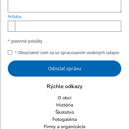
Príloha:
Príloha
*
povinné položky
*
Oboznámil som sa so
spracúvaním osobných údajov
Google reCaptcha Response
Odoslať správu
Rýchle odkazy
O obci
História
Školstvo
Fotogaléria
Firmy a organizácie