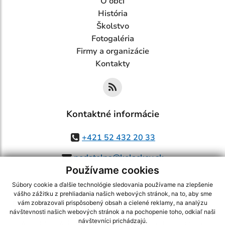
O obci
História
Školstvo
Fotogaléria
Firmy a organizácie
Kontakty
Kontaktné informácie
+421 52 432 20 33
podatelna@kolackov.sk
Používame cookies
Súbory cookie a ďalšie technológie sledovania používame na zlepšenie
vášho zážitku z prehliadania našich webových stránok, na to, aby sme
využite možnosť získavania aktuálnych informácií s využitím RSS
,
vám zobrazovali prispôsobený obsah a cielené reklamy, na analýzu
návštevnosti našich webových stránok a na pochopenie toho, odkiaľ naši
CMS systém (redakčný) systém ECHELON 2,
Mapa stránok
,
web portál
,
návštevníci prichádzajú.
webhosting
,
webex.digital, s.r.o.
,
domény
,
registrácia domény
,