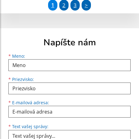
1
2
3
>
Napíšte nám
Meno
Priezvisko
E-mailová adresa
*
Meno:
*
Priezvisko:
*
E-mailová adresa:
Text vašej správy...
*
Text vašej správy: