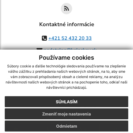
Kontaktné informácie
+421 52 432 20 33
podatelna@kolackov.sk
Používame cookies
Súbory cookie a ďalšie technológie sledovania používame na zlepšenie
vášho zážitku z prehliadania našich webových stránok, na to, aby sme
využite možnosť získavania aktuálnych informácií s využitím RSS
,
vám zobrazovali prispôsobený obsah a cielené reklamy, na analýzu
návštevnosti našich webových stránok a na pochopenie toho, odkiaľ naši
CMS systém (redakčný) systém ECHELON 2,
Mapa stránok
,
web portál
,
návštevníci prichádzajú.
webhosting
,
webex.digital, s.r.o.
,
domény
,
registrácia domény
,
spoločnosť webex.digital, s.r.o.
,
technický prevádzkovateľ
SÚHLASÍM
Posledná aktualizácia:
05.08.2026
Zmeniť moje nastavenia
Vytlačiť stránku
|
Vyhlásenie o prístupnosti
Autorské práva
|
Cookies
Odmietam
.
.
.
.
.
.