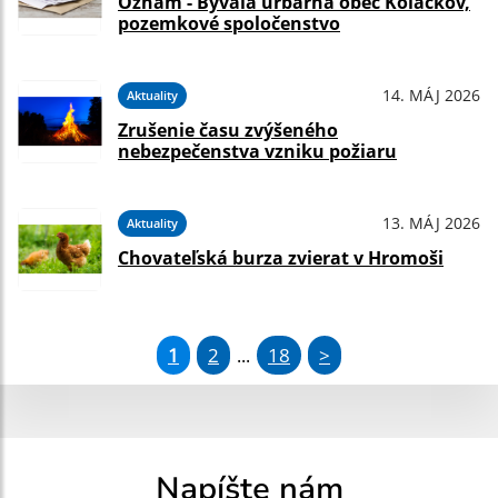
Oznam - Bývalá urbárna obec Kolačkov,
pozemkové spoločenstvo
14. MÁJ 2026
Aktuality
Zrušenie času zvýšeného
nebezpečenstva vzniku požiaru
13. MÁJ 2026
Aktuality
Chovateľská burza zvierat v Hromoši
1
2
18
>
...
Napíšte nám