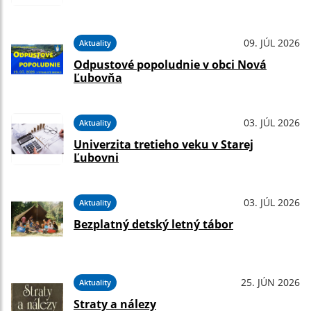
09. JÚL 2026
Aktuality
Odpustové popoludnie v obci Nová
Ľubovňa
03. JÚL 2026
Aktuality
Univerzita tretieho veku v Starej
Ľubovni
03. JÚL 2026
Aktuality
Bezplatný detský letný tábor
25. JÚN 2026
Aktuality
Straty a nálezy