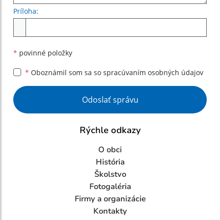
Príloha:
Príloha
*
povinné položky
*
Oboznámil som sa so
spracúvaním osobných údajov
Google reCaptcha Response
Odoslať správu
Rýchle odkazy
O obci
História
Školstvo
Fotogaléria
Firmy a organizácie
Kontakty