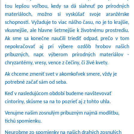
tou lepšou voľbou, kedy sa dá siahnuť po prírodných
materiáloch, možno si vyskúšať svoje aranžérske
schopnosti. Vyžaduje to viac nášho času, no je to krajšie,
vkusnejšie, ale hlavne šetrnejšie k životnému prostrediu.
Ak sme sa konečne naučili triediť odpad, prečo v tom
nepokračovať aj pri výbere ozdôb hrobov našich
príbuzných, napr. výberom prírodných materiálov -
chryzantémy, vresy, vence z čečiny, či živé kvety.
Ak chceme zmeniť svet v akomkoľvek smere, vždy je
potrebné začať sám od seba.
Keď v nasledujúcom období budeme navštevovať
cintoríny, skúsme sa na to pozrieť aj z tohto uhla.
Venujme našim zosnulým príbuzným najmä modlitbu,
tichú spomienku.
Neurobme zo spomienky na našich drahých zosnulých