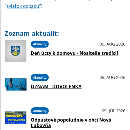
"
sviatok odpadu
"!
Zoznam aktualít:
05. AUG 2026
Aktuality
Deň úcty k domovu - Nositelia tradícií
05. AUG 2026
Aktuality
OZNAM - DOVOLENKA
09. JÚL 2026
Aktuality
Odpustové popoludnie v obci Nová
Ľubovňa