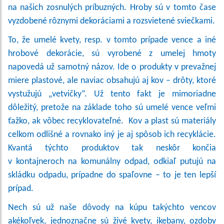
na našich zosnulých príbuzných. Hroby sú v tomto čase
vyzdobené rôznymi dekoráciami a rozsvietené sviečkami.
To, že umelé kvety, resp. v tomto prípade vence a iné
hrobové dekorácie, sú vyrobené z umelej hmoty
napovedá už samotný názov. Ide o produkty v prevažnej
miere plastové, ale naviac obsahujú aj kov – drôty, ktoré
vystužujú „vetvičky“. Už tento fakt je mimoriadne
dôležitý, pretože na základe toho sú umelé vence veľmi
ťažko, ak vôbec recyklovateľné. Kov a plast sú materiály
celkom odlišné a rovnako iný je aj spôsob ich recyklácie.
Kvantá týchto produktov tak neskôr končia
v kontajneroch na komunálny odpad, odkiaľ putujú na
skládku odpadu, prípadne do spaľovne – to je ten lepší
prípad.
Nech sú už naše dôvody na kúpu takýchto vencov
akékoľvek, jednoznačne sú živé kvety, ikebany, ozdoby