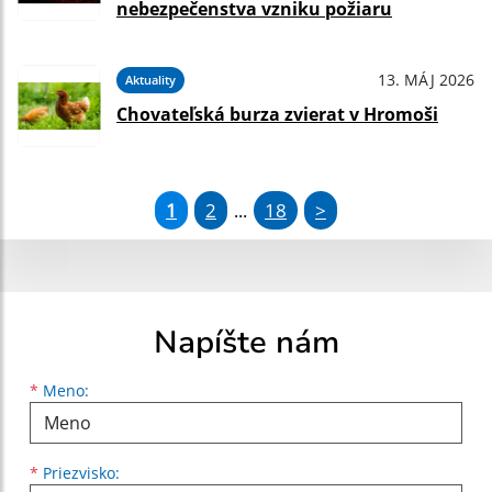
nebezpečenstva vzniku požiaru
13. MÁJ 2026
Aktuality
Chovateľská burza zvierat v Hromoši
1
2
18
>
...
Napíšte nám
Meno
Priezvisko
E-mailová adresa
*
Meno:
*
Priezvisko: