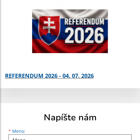
REFERENDUM 2026 - 04. 07. 2026
Napíšte nám
Meno
Priezvisko
E-mailová adresa
*
Meno: