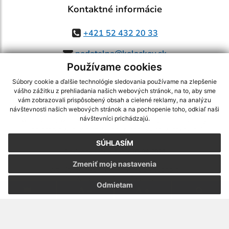
Kontaktné informácie
+421 52 432 20 33
podatelna@kolackov.sk
Používame cookies
Súbory cookie a ďalšie technológie sledovania používame na zlepšenie
vášho zážitku z prehliadania našich webových stránok, na to, aby sme
využite možnosť získavania aktuálnych informácií s využitím RSS
,
vám zobrazovali prispôsobený obsah a cielené reklamy, na analýzu
návštevnosti našich webových stránok a na pochopenie toho, odkiaľ naši
CMS systém (redakčný) systém ECHELON 2,
Mapa stránok
,
web portál
,
návštevníci prichádzajú.
webhosting
,
webex.digital, s.r.o.
,
domény
,
registrácia domény
,
spoločnosť webex.digital, s.r.o.
,
technický prevádzkovateľ
SÚHLASÍM
Posledná aktualizácia:
05.08.2026
Zmeniť moje nastavenia
Vytlačiť stránku
|
Vyhlásenie o prístupnosti
Autorské práva
|
Cookies
Odmietam
.
.
.
.
.
.
webdesign |