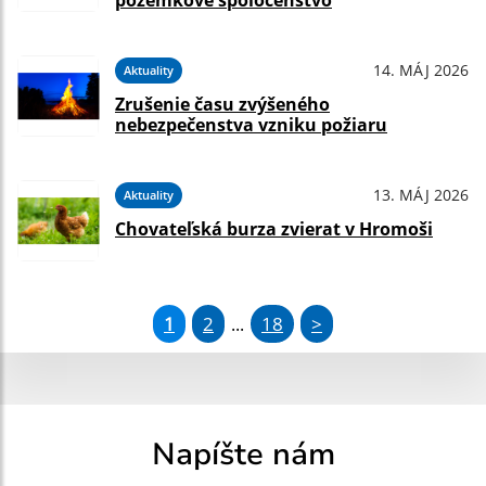
pozemkové spoločenstvo
14. MÁJ 2026
Aktuality
Zrušenie času zvýšeného
nebezpečenstva vzniku požiaru
13. MÁJ 2026
Aktuality
Chovateľská burza zvierat v Hromoši
1
2
18
>
...
Napíšte nám