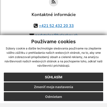
Kontaktné informácie
+421 52 432 20 33
podatelna@kolackov.sk
Používame cookies
Súbory cookie a ďalšie technológie sledovania používame na zlepšenie
vášho zážitku z prehliadania našich webových stránok, na to, aby sme
využite možnosť získavania aktuálnych informácií s využitím RSS
,
vám zobrazovali prispôsobený obsah a cielené reklamy, na analýzu
CMS systém (redakčný) systém ECHELON 2,
Mapa stránok
,
web portál
,
návštevnosti našich webových stránok a na pochopenie toho, odkiaľ naši
návštevníci prichádzajú.
webhosting
,
webex.digital, s.r.o.
,
domény
,
registrácia domény
,
spoločnosť webex.digital, s.r.o.
,
technický prevádzkovateľ
SÚHLASÍM
Posledná aktualizácia:
05.08.2026
Zmeniť moje nastavenia
Vytlačiť stránku
|
Vyhlásenie o prístupnosti
Autorské práva
|
Cookies
Odmietam
.
.
.
.
.
.