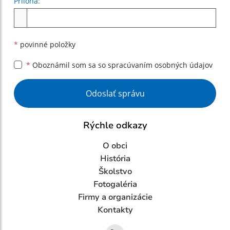
Príloha:
Príloha
*
povinné položky
*
Oboznámil som sa so
spracúvaním osobných údajov
Google reCaptcha Response
Odoslať správu
Rýchle odkazy
O obci
História
Školstvo
Fotogaléria
Firmy a organizácie
Kontakty