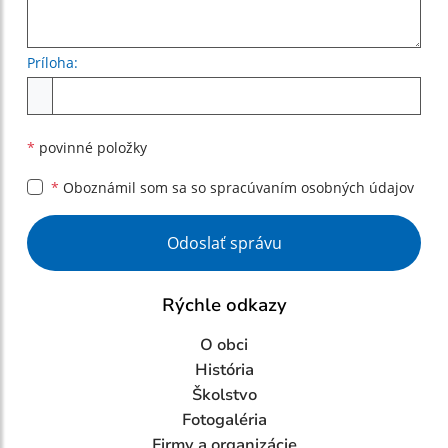
Príloha:
Príloha
*
povinné položky
*
Oboznámil som sa so
spracúvaním osobných údajov
Google reCaptcha Response
Odoslať správu
Rýchle odkazy
O obci
História
Školstvo
Fotogaléria
Firmy a organizácie