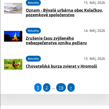
15. MÁJ 2026
Aktuality
Oznam - Bývalá urbárna obec Kolačkov,
pozemkové spoločenstvo
14. MÁJ 2026
Aktuality
Zrušenie času zvýšeného
nebezpečenstva vzniku požiaru
13. MÁJ 2026
Aktuality
Chovateľská burza zvierat v Hromoši
1
2
18
>
...