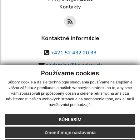
Kontakty
Kontaktné informácie
+421 52 432 20 33
podatelna@kolackov.sk
Používame cookies
Súbory cookie a ďalšie technológie sledovania používame na zlepšenie
vášho zážitku z prehliadania našich webových stránok, na to, aby sme
využite možnosť získavania aktuálnych informácií s využitím RSS
,
vám zobrazovali prispôsobený obsah a cielené reklamy, na analýzu
návštevnosti našich webových stránok a na pochopenie toho, odkiaľ naši
CMS systém (redakčný) systém ECHELON 2,
Mapa stránok
,
web portál
,
návštevníci prichádzajú.
webhosting
,
webex.digital, s.r.o.
,
domény
,
registrácia domény
,
spoločnosť webex.digital, s.r.o.
,
technický prevádzkovateľ
SÚHLASÍM
Posledná aktualizácia:
05.08.2026
Zmeniť moje nastavenia
Vytlačiť stránku
|
Vyhlásenie o prístupnosti