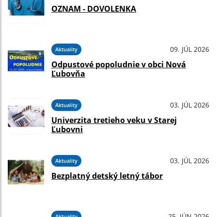
OZNAM - DOVOLENKA
09. JÚL 2026
Aktuality
Odpustové popoludnie v obci Nová
Ľubovňa
03. JÚL 2026
Aktuality
Univerzita tretieho veku v Starej
Ľubovni
03. JÚL 2026
Aktuality
Bezplatný detský letný tábor
25. JÚN 2026
Aktuality