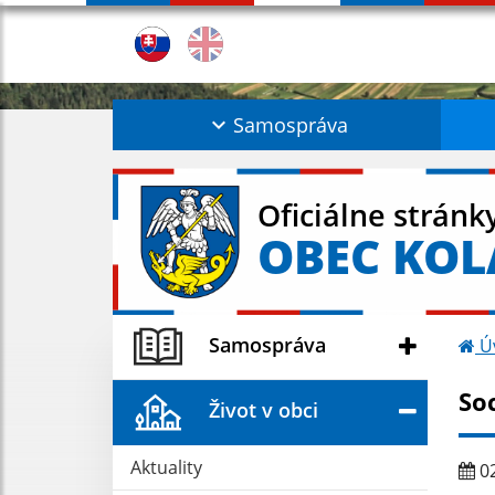
Samospráva
Oficiálne stránk
OBEC KO
Samospráva
Ú
Soc
Život v obci
Aktuality
02