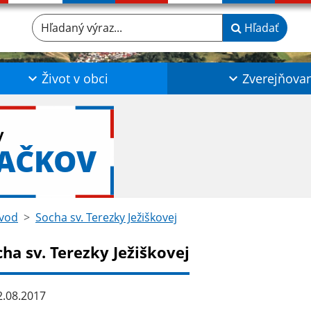
Hľadaný výraz...
Hľadať
Život v obci
Zverejňova
y
LAČKOV
vod
Socha sv. Terezky Ježiškovej
ha sv. Terezky Ježiškovej
.08.2017