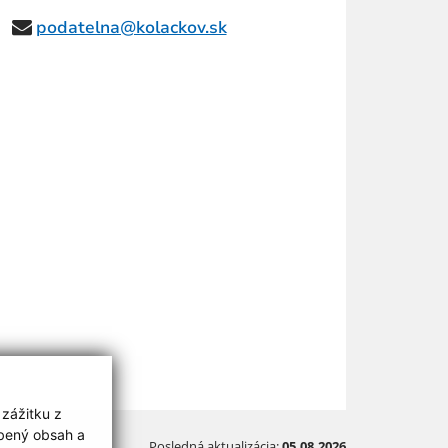
podatelna@kolackov.sk
 zážitku z
obený obsah a
Posledná aktualizácia:
05.08.2026