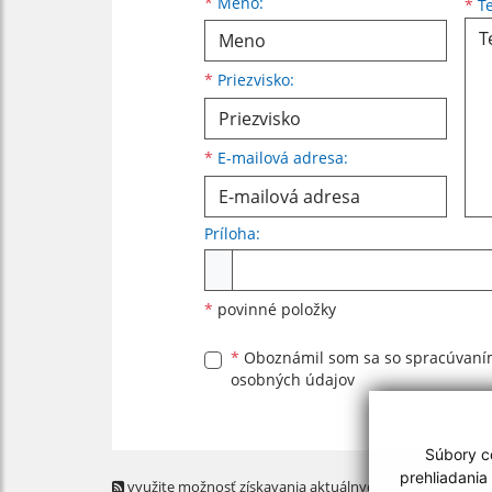
Meno
Priezvisko
E-mailová adresa
*
Meno:
*
Te
*
Priezvisko:
*
E-mailová adresa:
Príloha:
Príloha
*
povinné položky
*
Oboznámil som sa so
spracúvan
osobných údajov
Súbory co
prehliadania
využite možnosť získavania aktuálnych informácií s