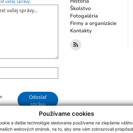
Text vašej správy...
História
xt vašej správy:
Školstvo
Fotogaléria
Firmy a organizácie
Kontakty
Google reCaptcha Response
Odoslať
ím
správu
Používame cookies
okie a ďalšie technológie sledovania používame na zlepšenie vášho
 našich webových stránok, na to, aby sme vám zobrazovali prispôs