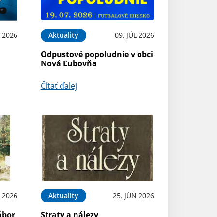
 2026
Aktuality
09. JÚL 2026
Odpustové popoludnie v obci
Nová Ľubovňa
Čítať ďalej
L 2026
Aktuality
25. JÚN 2026
ábor
Straty a nálezy