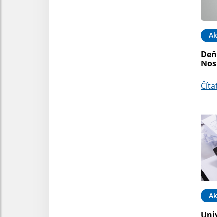
Ak
Deň
Nosi
Číta
Ak
Univ