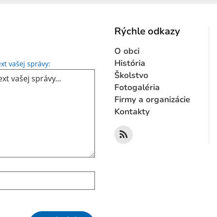
Rýchle odkazy
O obci
Text vašej správy...
História
xt vašej správy:
Školstvo
Fotogaléria
Firmy a organizácie
Kontakty
Google reCaptcha Response