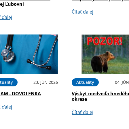
rej Ľubovni
Čítať ďalej
ť ďalej
tuality
23. JÚN 2026
Aktuality
04. JÚ
AM - DOVOLENKA
Výskyt medveďa hnedéh
okrese
ť ďalej
Čítať ďalej