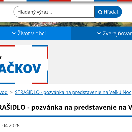
Hľadaný výraz...
Hľadať
Život v obci
Zverejňova
y
LAČKOV
vod
STRAŠIDLO - pozvánka na predstavenie na Veľkú Noc
RAŠIDLO - pozvánka na predstavenie na 
.04.2026