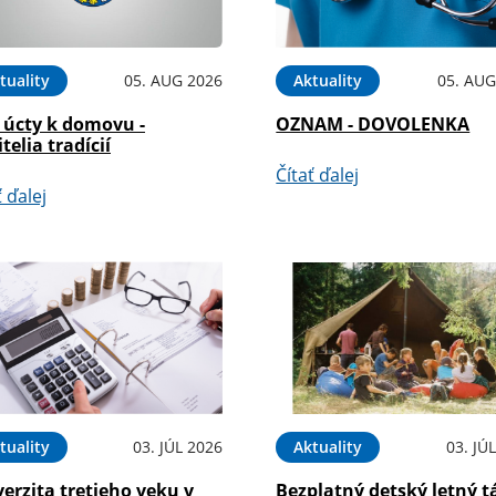
tuality
05. AUG 2026
Aktuality
05. AUG
 úcty k domovu -
OZNAM - DOVOLENKA
telia tradícií
Čítať ďalej
ť ďalej
tuality
03. JÚL 2026
Aktuality
03. JÚ
erzita tretieho veku v
Bezplatný detský letný t