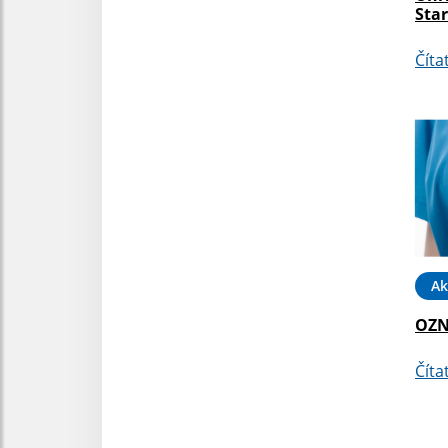
Sta
Číta
Ak
OZN
Číta