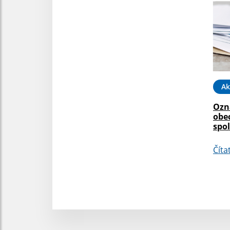
Ak
Ozn
obe
spo
Číta