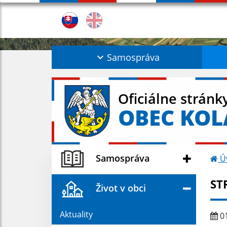
Samospráva
Oficiálne stránk
OBEC KO
Samospráva
Ú
ST
Život v obci
Aktuality
01