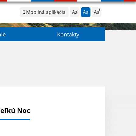
Mobilná aplikácia
Aa
Aa
Aa
nie
Kontakty
Veľkú Noc