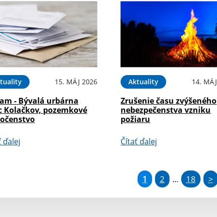
tuality
15. MÁJ 2026
Aktuality
14. MÁJ
am - Bývalá urbárna
Zrušenie času zvýšeného
c Kolačkov, pozemkové
nebezpečenstva vzniku
ločenstvo
požiaru
ť ďalej
Čítať ďalej
1
2
18
>
...