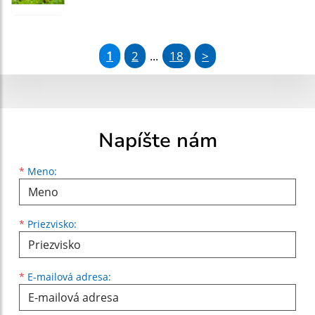
1
2
18
>
...
Napíšte nám
Meno
Priezvisko
E-mailová adresa
*
Meno:
*
Priezvisko:
*
E-mailová adresa: