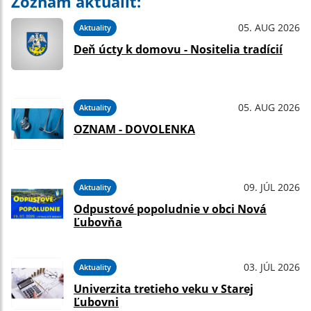
Zoznam aktualít:
05. AUG 2026
Aktuality
Deň úcty k domovu - Nositelia tradícií
05. AUG 2026
Aktuality
OZNAM - DOVOLENKA
09. JÚL 2026
Aktuality
Odpustové popoludnie v obci Nová
Ľubovňa
03. JÚL 2026
Aktuality
Univerzita tretieho veku v Starej
Ľubovni