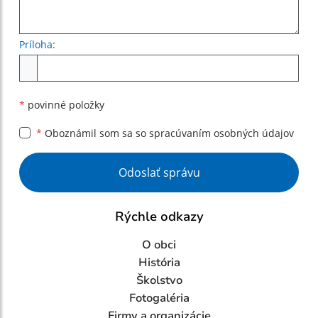
Príloha:
Príloha
*
povinné položky
*
Oboznámil som sa so
spracúvaním osobných údajov
Google reCaptcha Response
Odoslať správu
Rýchle odkazy
O obci
História
Školstvo
Fotogaléria
Firmy a organizácie