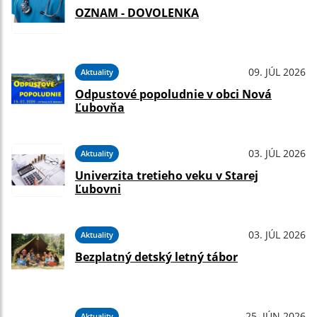
OZNAM - DOVOLENKA
09. JÚL 2026
Aktuality
Odpustové popoludnie v obci Nová
Ľubovňa
03. JÚL 2026
Aktuality
Univerzita tretieho veku v Starej
Ľubovni
03. JÚL 2026
Aktuality
Bezplatný detský letný tábor
25. JÚN 2026
Aktuality