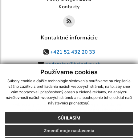
Kontakty
Kontaktné informácie
+421 52 432 20 33
podatelna@kolackov.sk
Používame cookies
Súbory cookie a ďalšie technológie sledovania používame na zlepšenie
vášho zážitku z prehliadania našich webových stránok, na to, aby sme
využite možnosť získavania aktuálnych informácií s využitím RSS
,
vám zobrazovali prispôsobený obsah a cielené reklamy, na analýzu
návštevnosti našich webových stránok a na pochopenie toho, odkiaľ naši
CMS systém (redakčný) systém ECHELON 2,
Mapa stránok
,
web portál
,
návštevníci prichádzajú.
webhosting
,
webex.digital, s.r.o.
,
domény
,
registrácia domény
,
spoločnosť webex.digital, s.r.o.
,
technický prevádzkovateľ
SÚHLASÍM
Posledná aktualizácia:
05.08.2026
Zmeniť moje nastavenia
Vytlačiť stránku
|
Vyhlásenie o prístupnosti