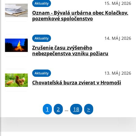
15. MÁJ 2026
Aktuality
Oznam - Bývalá urbárna obec Kolačkov,
pozemkové spoločenstvo
14. MÁJ 2026
Aktuality
Zrušenie času zvýšeného
nebezpečenstva vzniku požiaru
13. MÁJ 2026
Aktuality
Chovateľská burza zvierat v Hromoši
1
2
18
>
...