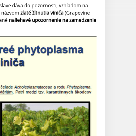
slave dáva do pozornosti, vzhľadom na
 s názvom
zlaté žltnutia viniča
(Grapevine
vané
naliehavé upozornenie na zamedzenie