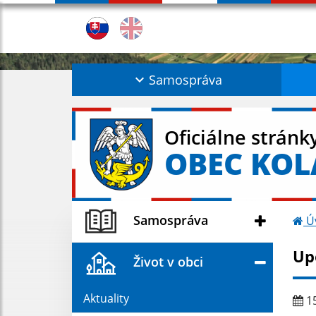
Samospráva
Oficiálne stránk
OBEC KO
Samospráva
Ú
Up
Život v obci
Aktuality
15