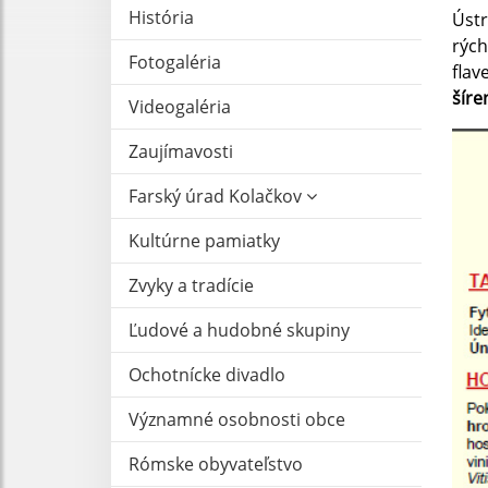
História
Ústr
rých
Fotogaléria
flav
šíre
Videogaléria
Zaujímavosti
Farský úrad Kolačkov
Kultúrne pamiatky
Zvyky a tradície
Ľudové a hudobné skupiny
Ochotnícke divadlo
Významné osobnosti obce
Rómske obyvateľstvo