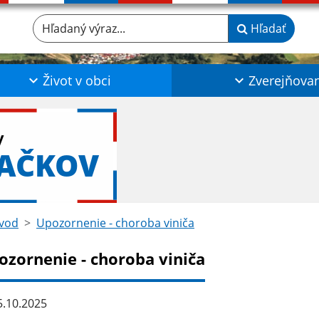
Hľadaný výraz...
Hľadať
Život v obci
Zverejňova
y
LAČKOV
vod
Upozornenie - choroba viniča
ozornenie - choroba viniča
.10.2025