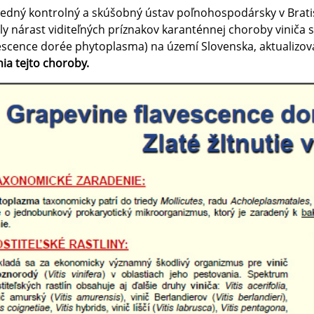
edný kontrolný a skúšobný ústav poľnohospodársky v Brati
ly nárast viditeľných príznakov karanténnej choroby viniča
escence dorée phytoplasma) na území Slovenska, aktualizo
nia tejto choroby.