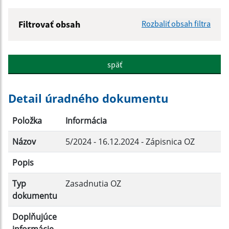
Filtrovať obsah
Rozbaliť obsah filtra
Názov:
späť
Popis:
Detail úradného dokumentu
Dátum zverejnenia od:
Položka
Informácia
Názov
5/2024 - 16.12.2024 - Zápisnica OZ
Dátum zverejnenia do:
Popis
Typ
Zasadnutia OZ
Filtrovať
Reset
dokumentu
Doplňujúce