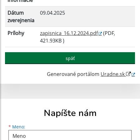
informácie
Dátum
09.04.2025
zverejnenia
Prílohy
zapisnica_16.12.2024.pdf
(PDF,
421.93KB )
späť
Generované portálom
Uradne.sk
Napíšte nám
Meno
Priezvisko
E-mailová adresa
*
Meno: