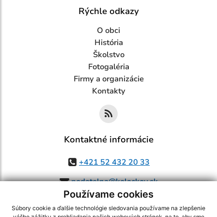
Rýchle odkazy
O obci
História
Školstvo
Fotogaléria
Firmy a organizácie
Kontakty
Kontaktné informácie
+421 52 432 20 33
podatelna@kolackov.sk
Používame cookies
Súbory cookie a ďalšie technológie sledovania používame na zlepšenie
vášho zážitku z prehliadania našich webových stránok, na to, aby sme