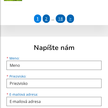
1
2
18
>
...
Napíšte nám
Meno
Priezvisko
E-mailová adresa
*
Meno:
*
Priezvisko:
*
E-mailová adresa: