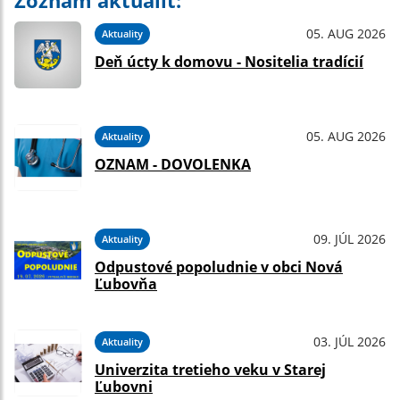
Zoznam aktualít:
05. AUG 2026
Aktuality
Deň úcty k domovu - Nositelia tradícií
05. AUG 2026
Aktuality
OZNAM - DOVOLENKA
09. JÚL 2026
Aktuality
Odpustové popoludnie v obci Nová
Ľubovňa
03. JÚL 2026
Aktuality
Univerzita tretieho veku v Starej
Ľubovni