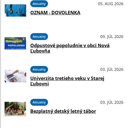
05. AUG 2026
Aktuality
OZNAM - DOVOLENKA
09. JÚL 2026
Aktuality
Odpustové popoludnie v obci Nová
Ľubovňa
03. JÚL 2026
Aktuality
Univerzita tretieho veku v Starej
Ľubovni
03. JÚL 2026
Aktuality
Bezplatný detský letný tábor