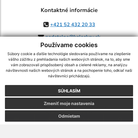
Kontaktné informácie
+421 52 432 20 33
podatelna@kolackov.sk
Používame cookies
Súbory cookie a ďalšie technológie sledovania používame na zlepšenie
vášho zážitku z prehliadania našich webových stránok, na to, aby sme
využite možnosť získavania aktuálnych informácií s využitím RSS
,
vám zobrazovali prispôsobený obsah a cielené reklamy, na analýzu
CMS systém (redakčný) systém ECHELON 2,
Mapa stránok
,
web portál
,
návštevnosti našich webových stránok a na pochopenie toho, odkiaľ naši
návštevníci prichádzajú.
webhosting
,
webex.digital, s.r.o.
,
domény
,
registrácia domény
,
spoločnosť webex.digital, s.r.o.
,
technický prevádzkovateľ
SÚHLASÍM
Posledná aktualizácia:
10.08.2026
Zmeniť moje nastavenia
Vytlačiť stránku
|
Vyhlásenie o prístupnosti
Autorské práva
|
Cookies
Odmietam
.
.
.
.
.
.
webdesign |