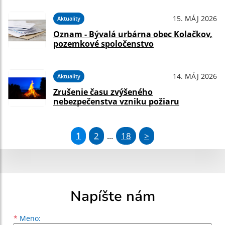
15. MÁJ 2026
Aktuality
Oznam - Bývalá urbárna obec Kolačkov,
pozemkové spoločenstvo
14. MÁJ 2026
Aktuality
Zrušenie času zvýšeného
nebezpečenstva vzniku požiaru
1
2
18
>
...
Napíšte nám
Meno
Priezvisko
E-mailová adresa
*
Meno: