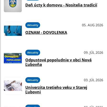
Deň úcty k domovu - Nositelia tradícií
05. AUG 2026
Aktuality
OZNAM - DOVOLENKA
09. JÚL 2026
Aktuality
Odpustové popoludnie v obci Nová
Ľubovňa
03. JÚL 2026
Aktuality
Univerzita tretieho veku v Starej
Ľubovni