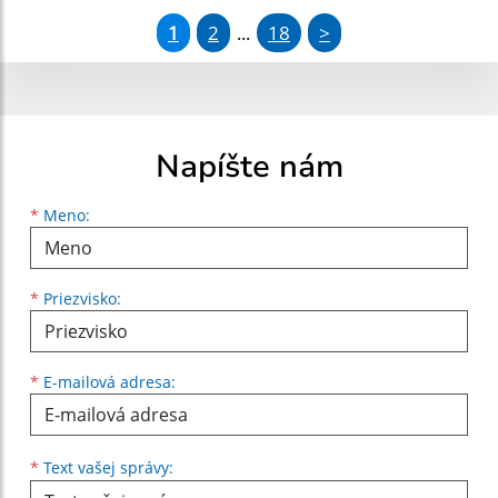
1
2
18
>
...
Napíšte nám
Meno
Priezvisko
E-mailová adresa
*
Meno:
*
Priezvisko:
*
E-mailová adresa:
Text vašej správy...
*
Text vašej správy: