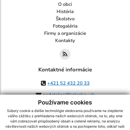
O obci
História
Školstvo
Fotogaléria
Firmy a organizácie
Kontakty
Kontaktné informácie
+421 52 432 20 33
podatelna@kolackov.sk
Používame cookies
Súbory cookie a ďalšie technológie sledovania používame na zlepšenie
vášho zážitku z prehliadania našich webových stránok, na to, aby sme
využite možnosť získavania aktuálnych informácií s využitím RSS
,
vám zobrazovali prispôsobený obsah a cielené reklamy, na analýzu
CMS systém (redakčný) systém ECHELON 2,
Mapa stránok
,
web portál
,
návštevnosti našich webových stránok a na pochopenie toho, odkiaľ naši