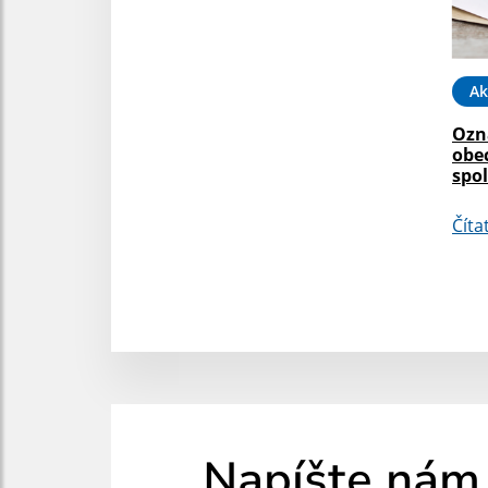
Ak
Ozn
obe
spo
Číta
Napíšte nám