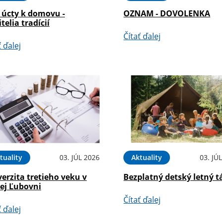
 úcty k domovu -
OZNAM - DOVOLENKA
telia tradícií
Čítať ďalej
ť ďalej
tuality
03. JÚL 2026
Aktuality
03. JÚ
erzita tretieho veku v
Bezplatný detský letný t
rej Ľubovni
Čítať ďalej
ť ďalej