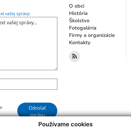
O obci
Text vašej správy...
História
xt vašej správy:
Školstvo
Fotogaléria
Firmy a organizácie
Kontakty
Google reCaptcha Response
Odoslať
ím
správu
Používame cookies