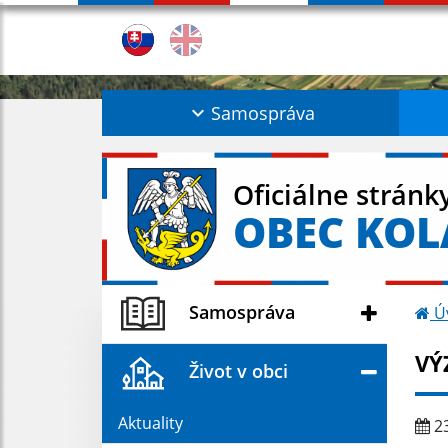
Samospráva
Oficiálne stránk
OBEC KO
Samospráva
Ú
VÝ
Život v obci
Aktuality
23