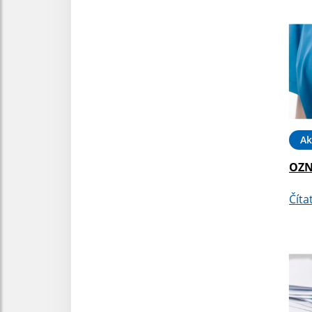
Ak
OZN
Číta