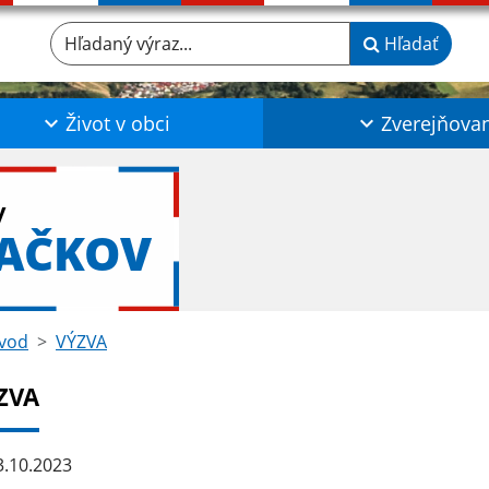
Hľadaný výraz...
Hľadať
Život v obci
Zverejňova
y
LAČKOV
vod
VÝZVA
ZVA
.10.2023