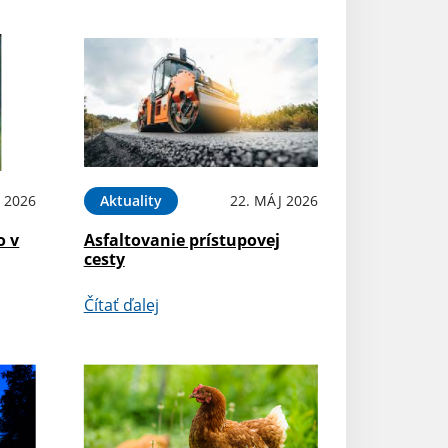
N 2026
Aktuality
22. MÁJ 2026
o v
Asfaltovanie prístupovej
cesty
Čítať ďalej