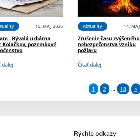
tuality
15. MÁJ 2026
Aktuality
14. MÁJ
am - Bývalá urbárna
Zrušenie času zvýšeného
c Kolačkov, pozemkové
nebezpečenstva vzniku
ločenstvo
požiaru
ť ďalej
Čítať ďalej
1
2
18
>
...
Rýchle odkazy