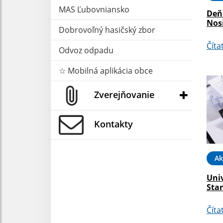
MAS Ľubovniansko
Deň
Nosi
Dobrovoľný hasičský zbor
Číta
Odvoz odpadu
☆ Mobilná aplikácia obce
Zverejňovanie
Kontakty
Ak
Univ
Sta
Číta