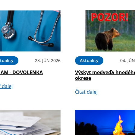
tuality
23. JÚN 2026
Aktuality
04. JÚ
AM - DOVOLENKA
Výskyt medveďa hnedéh
okrese
ť ďalej
Čítať ďalej